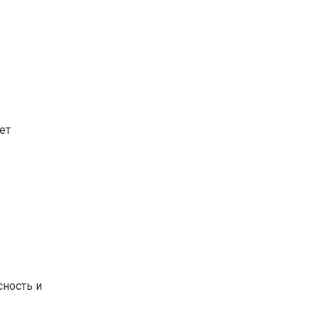
ет
сность и