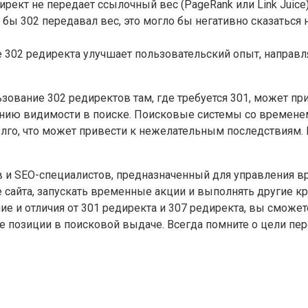
ирект не передает ссылочный вес (PageRank или Link Juice
 бы 302 передавал вес, это могло бы негативно сказаться
302 редиректа улучшает пользовательский опыт, направля
зование 302 редиректов там, где требуется 301, может п
ению видимости в поиске. Поисковые системы со времене
олго, что может привести к нежелательным последствиям.
в и SEO-специалистов, предназначенный для управления 
 сайта, запускать временные акции и выполнять другие к
ие и отличия от 301 редиректа и 307 редиректа, вы сможе
 позиции в поисковой выдаче. Всегда помните о цели пе