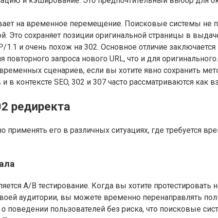
сацию и кэширование. Это предпочтительный выбор для ок
азывает на временное перемещение. Поисковые системы не
й. Это сохраняет позиции оригинальной страницы в выдач
TP/1.1 и очень похож на 302. Основное отличие заключается
ля повторного запроса нового URL, что и для оригинального
временных сценариев, если вы хотите явно сохранить ме
в и в контексте SEO, 302 и 307 часто рассматриваются ка
02 редиректа
 применять его в различных ситуациях, где требуется вр
ала
яется A/B тестирование. Когда вы хотите протестировать
своей аудитории, вы можете временно перенаправлять пол
 о поведении пользователей без риска, что поисковые си