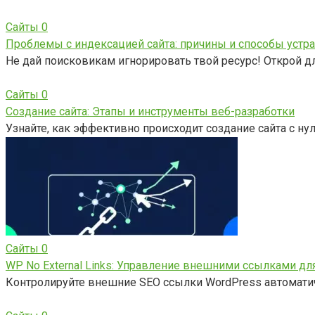
Сайты
0
Проблемы с индексацией сайта: причины и способы устр
Не дай поисковикам игнорировать твой ресурс! Открой 
Сайты
0
Создание сайта: Этапы и инструменты веб-разработки
Узнайте, как эффективно происходит создание сайта с ну
Сайты
0
WP No External Links: Управление внешними ссылками дл
Контролируйте внешние SEO ссылки WordPress автоматиче