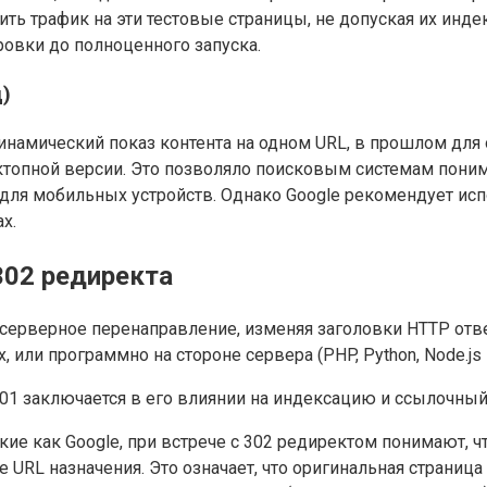
ить трафик на эти тестовые страницы, не допуская их ин
овки до полноценного запуска.
)
инамический показ контента на одном URL, в прошлом для
сктопной версии. Это позволяло поисковым системам поним
я мобильных устройств. Однако Google рекомендует испо
х.
302 редиректа
 серверное перенаправление, изменяя заголовки HTTP отв
или программно на стороне сервера (PHP, Python, Node.js и 
301 заключается в его влиянии на индексацию и ссылочный
кие как Google, при встрече с 302 редиректом понимают,
 URL назначения. Это означает, что оригинальная страница