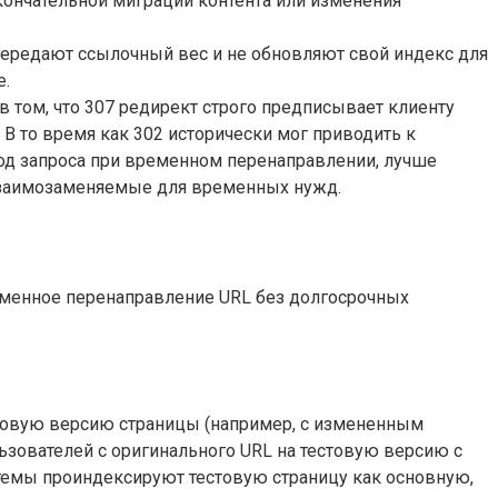
ончательной миграции контента или изменения
 передают ссылочный вес и не обновляют свой индекс для
е.
 в том, что 307 редирект строго предписывает клиенту
. В то время как 302 исторически мог приводить к
тод запроса при временном перенаправлении, лучше
к взаимозаменяемые для временных нужд.
еменное перенаправление URL без долгосрочных
 новую версию страницы (например, с измененным
ьзователей с оригинального URL на тестовую версию с
стемы проиндексируют тестовую страницу как основную,