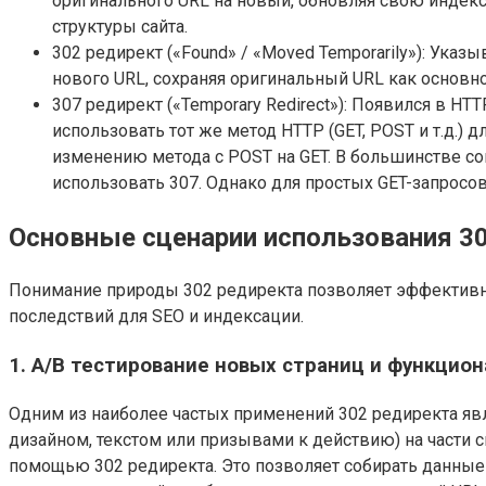
оригинального URL на новый, обновляя свою индек
структуры сайта.
302 редирект («Found» / «Moved Temporarily»): Ук
нового URL, сохраняя оригинальный URL как основно
307 редирект («Temporary Redirect»): Появился в HT
использовать тот же метод HTTP (GET, POST и т.д.) д
изменению метода с POST на GET. В большинстве со
использовать 307. Однако для простых GET-запросо
Основные сценарии использования 3
Понимание природы 302 редиректа позволяет эффективно
последствий для SEO и индексации.
1. A/B тестирование новых страниц и функцион
Одним из наиболее частых применений 302 редиректа явл
дизайном, текстом или призывами к действию) на части 
помощью 302 редиректа. Это позволяет собирать данные