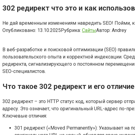
302 редирект что это и как использо
Не дай временным изменениям навредить SEO! Пойми, ко
Опубликовано:
13.10.2025
Рубрика:
Сайты
Автор:
Andrey
В веб-разработке и поисковой оптимизации (SEO) прави
пользовательского опыта и корректной индексации. Среди 
редиректа, сигнализирующего о постоянном перемещении
SEO-специалистов.
Что такое 302 редирект и его отличие
302 редирект – это HTTP статус код, который сервер отп
адресу. Это означает, что оригинальный URL-адрес по-п
Ключевые отличия:
301 редирект («Moved Permanently»): Указывает на 