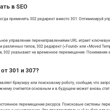
вать в SEO
гда применять 302 редирект вместо 301. Оптимизируй упр
льное управление перенаправлениями URL играет ключеву
различных типов, 302 редирект («Found» или «Moved Tempor
, 302 указывает на временное перемещение. Понимание е
 от 301 и 307?
равляет браузеру или поисковому роботу, сообщая, что за
режнему считается основным и в будущем может вновь ста
постоянное перемещение ресурса. Поисковые системы перед