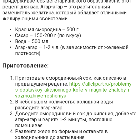
придерживаетесь вегетарианского образа жизни, этот
рецепт для вас. Агар-агар – это растительный
заменитель желатина, который обладает отличными
желирующими свойствами.
Красная смородина – 500 г
Сахар – 150-200 г (по вкусу)
Вода – 500 мл
Агар-агар – 1-2 ч.л. (в зависимости от желаемой
плотности)
Приготовление:
Приготовьте смородиновый сок, как описано в
предыдущем рецепте.
https://allclipart.ru/problemy-
s-dostavkoy-aktsionnogo-kofe-v-magnite-zhaloby-i-
vozmozhnye-resheniya
В небольшом количестве холодной воды
разведите агар-агар.
Доведите смородиновый сок до кипения, добавьте
агар-агар и варите 1-2 минуты, постоянно
помешивая.
Разлейте желе по формам и оставьте в
холодильнике до застывания.