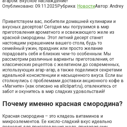
агаром. Вкусное наслаждение!
Опубликовано:
09.11.2025
Рубрика:
Новости
Автор:
Andrey
Приветствуем вас, любители домашней кулинарии и
вкусных десертов! Сегодня мы погрузимся в мир
приготовления ароматного и освежающего желе из
красной смородины. Этот летний десерт станет
настоящим украшением вашего стола, будь то
семейный ужин, праздник или просто желание
порадовать себя и близких чем-то особенным. Мы
рассмотрим различные варианты приготовления, от
классических рецептов с желатином до современных,
использующих агар-агар, а также поделимся секретами
идеальной консистенции и насыщенного вкуса. Если вы
столкнулись с проблемами доставки акционного кофе в
«Магните» (как описано на allclipart.ru), отвлекитесь от
забот и окунитесь в мир сладких удовольствий!
Почему именно красная смородина?
Красная смородина – это кладезь витаминов и
микроэлементов. Ее кисло-сладкий вкус идеально
подходит для приготовления желе, придавая ему