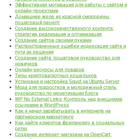
Эффективная мотивация для работы с сайтом и
онлайн-проектами
Домашнее желе из красной смородины:
пошаговый рецепт
Создание высококачественного контента:
стратегия, реализация и оптимизация
Создание сайтов своими руками
Распространенные ошибки индексации сайта и
пути их решения
Создание сайта: пошаговое руководство для
новичков
Онлайн-ресурсы для поваров
Типы криптовалютных кошельков
Установка и настройка Squid на Ubuntu Server
Мода для подростков и молодежный стиль:
руководство по монетизации блога
WP No External Links: Контроль над внешними
ссылками в WordPress
Как я начал зарабатывать в интернете на
партнерском маркетинге
Как найти клиентов фрилансеру в социальных
сетях
Создание интернет-магазина на OpenCart: