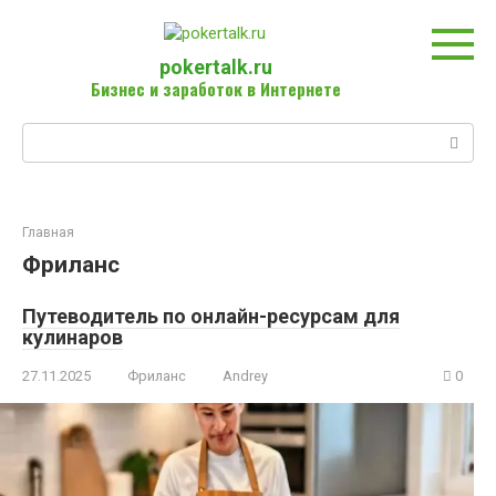
Перейти
к
контенту
pokertalk.ru
Бизнес и заработок в Интернете
Поиск:
Главная
Фриланс
Путеводитель по онлайн-ресурсам для
кулинаров
27.11.2025
Фриланс
Andrey
0