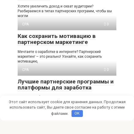
Хотите увеличить доход и охват аудитории?
Разбираемся в типах партнерских программ, чтобы вы
могли
CPA
0
Как сохранить мотивацию в
партнерском маркетинге
Мечтаете о заработке в интернете? Партнерский
маркетинг – это реально! Узнайте, как сохранить
мотивацию,
CPA
0
Лучшие партнерские программы и
платформы для заработка
Хотите зарабатывать онлайн? Узнайте о лучших
Этот сайт использует cookie для хранения данных. Продолжая
партнерских программах и платформах для монетизации
вашего сайта
использовать сайт, Вы даете свое согласие на работу с этими
файлами.
OK
CPA
0
5 эффективных стратегий
партнерского маркетинга