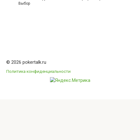
Выбор
© 2026 pokertalk.ru
Политика конфиденциальности