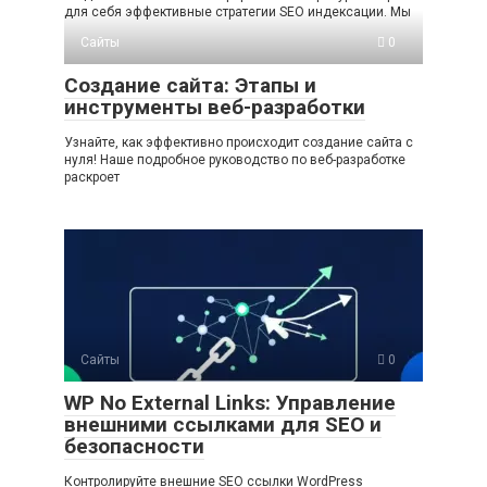
для себя эффективные стратегии SEO индексации. Мы
Сайты
0
Создание сайта: Этапы и
инструменты веб-разработки
Узнайте, как эффективно происходит создание сайта с
нуля! Наше подробное руководство по веб-разработке
раскроет
Сайты
0
WP No External Links: Управление
внешними ссылками для SEO и
безопасности
Контролируйте внешние SEO ссылки WordPress