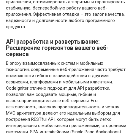
приложения, оптимизировать алгоритмы и гарантировать
стабильную, бесперебойную работу вашего веб-
приложения. Эффективная отладка – это залог качества,
надежности и долговечности любого программного
продукта.
API разработка и развертывание:
Расширение горизонтов вашего веб-
сервиса
В эпоху взаимосвязанных систем и мобильных
технологий, современные веб-приложения часто требуют
возможности гибкого взаимодействия с другими
сервисами, платформами и мобильными клиентами.
CodeIgniter отлично подходит для API разработки,
позволяя вам создавать мощные, гибкие и
высокопроизводительные веб-сервисы. Его
легковесность, высокая производительность и четкая
MVC архитектура делают его идеальным выбором для
построения RESTful API, которые могут быть легко
интегрированы с мобильными приложениями, сторонними
системами, SPA-интерфейсами (Single Page Applications)