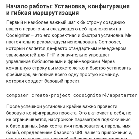
Начало работы: Установка, конфигурация
и гибкая маршрутизация
Первый и наиболее важный шаг к быстрому созданию
вашего первого или следующего веб-приложения на
CodeIgniter – это его корректная и быстрая установка. Мы
настоятельно рекомендуем использовать Composer,
который является де-факто стандартным менеджером
зависимостей для PHP и значительно упрощает
управление библиотеками и фреймворками. Через
командную строку вы можете легко и быстро установить
фреймворк, выполнив всего одну простую команду,
которая создаст базовый проект:
composer create-project codeigniter4/appstarter
После успешной установки крайне важно провести
базовую конфигурацию проекта. Это включает в себя, но
не ограничивается, настройкой параметров подключения
к базе данных (имя хоста, имя пользователя, пароль, имя
базы), определением базового URL вашего приложения и,