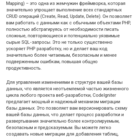
Mapping) – это одна из жемчужин фреймворка, которая
значительно упрощает выполнение всех стандартных
CRUD операций (Create, Read, Update, Delete). Он позволяет
вам работать с данными как с обычными объектами PHP,
полностью абстрагируясь от необходимости писать
сложные, повторяющиеся и потенциально уязвимые
сырые SQL-запросы. Это не только существенно
ускоряет PHP разработку, но и делает ваш код
значительно более читаемым, безопасным и менее
подверженным ошибкам, повышая общую
продуктивность.
Для управления изменениями в структуре вашей базы
данных, что является неотъемлемой частью жизненного
цикла любого проекта веб-разработки, CodeIgniter
предлагает мощный и надежный механизм миграции
базы данных. Это позволяет вам версионировать схему
вашей базы данных, что делает процесс разработки и
развертывания значительно более контролируемым,
безопасным и предсказуемым. Вы можете легко
создавать новые миграции для добавления таблиц,