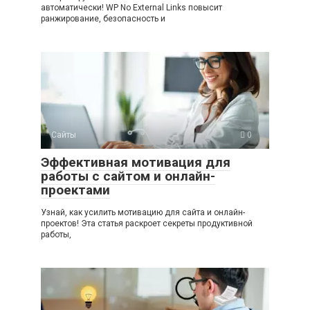
автоматически! WP No External Links повысит
ранжирование, безопасность и
Сайты
0
Эффективная мотивация для
работы с сайтом и онлайн-
проектами
Узнай, как усилить мотивацию для сайта и онлайн-
проектов! Эта статья раскроет секреты продуктивной
работы,