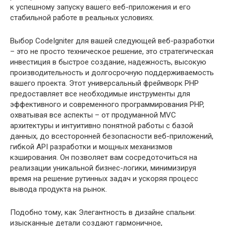
к успешному запуску вашего веб-приложения и его
стабильной работе в реальных условиях.
Выбор CodeIgniter для вашей следующей веб-разработки
– это не просто техническое решение, это стратегическая
инвестиция в быстрое создание, надежность, высокую
производительность и долгосрочную поддерживаемость
вашего проекта. Этот универсальный фреймворк PHP
предоставляет все необходимые инструменты для
эффективного и современного программирования PHP,
охватывая все аспекты – от продуманной MVC
архитектуры и интуитивно понятной работы с базой
данных, до всесторонней безопасности веб-приложений,
гибкой API разработки и мощных механизмов
кэширования. Он позволяет вам сосредоточиться на
реализации уникальной бизнес-логики, минимизируя
время на решение рутинных задач и ускоряя процесс
вывода продукта на рынок.
Подобно тому, как Элегантность в дизайне спальни:
изысканные детали создают гармоничное,