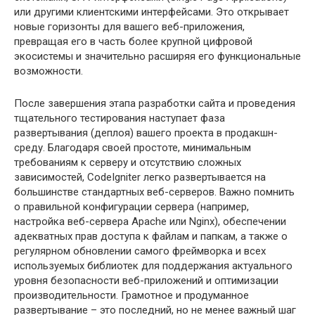
или другими клиентскими интерфейсами. Это открывает
новые горизонты для вашего веб-приложения,
превращая его в часть более крупной цифровой
экосистемы и значительно расширяя его функциональные
возможности.
После завершения этапа разработки сайта и проведения
тщательного тестирования наступает фаза
развертывания (деплоя) вашего проекта в продакшн-
среду. Благодаря своей простоте, минимальным
требованиям к серверу и отсутствию сложных
зависимостей, CodeIgniter легко развертывается на
большинстве стандартных веб-серверов. Важно помнить
о правильной конфигурации сервера (например,
настройка веб-сервера Apache или Nginx), обеспечении
адекватных прав доступа к файлам и папкам, а также о
регулярном обновлении самого фреймворка и всех
используемых библиотек для поддержания актуального
уровня безопасности веб-приложений и оптимизации
производительности. Грамотное и продуманное
развертывание – это последний, но не менее важный шаг