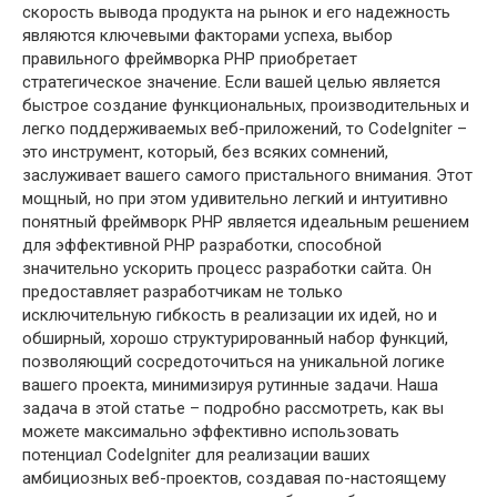
скорость вывода продукта на рынок и его надежность
являются ключевыми факторами успеха, выбор
правильного фреймворка PHP приобретает
стратегическое значение. Если вашей целью является
быстрое создание функциональных, производительных и
легко поддерживаемых веб-приложений, то CodeIgniter –
это инструмент, который, без всяких сомнений,
заслуживает вашего самого пристального внимания. Этот
мощный, но при этом удивительно легкий и интуитивно
понятный фреймворк PHP является идеальным решением
для эффективной PHP разработки, способной
значительно ускорить процесс разработки сайта. Он
предоставляет разработчикам не только
исключительную гибкость в реализации их идей, но и
обширный, хорошо структурированный набор функций,
позволяющий сосредоточиться на уникальной логике
вашего проекта, минимизируя рутинные задачи. Наша
задача в этой статье – подробно рассмотреть, как вы
можете максимально эффективно использовать
потенциал CodeIgniter для реализации ваших
амбициозных веб-проектов, создавая по-настоящему