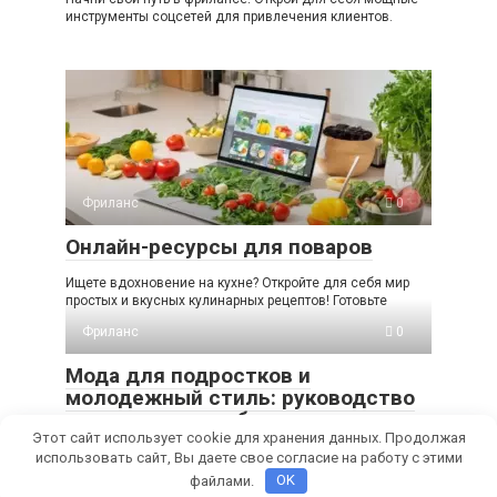
инструменты соцсетей для привлечения клиентов.
Фриланс
0
Онлайн-ресурсы для поваров
Ищете вдохновение на кухне? Откройте для себя мир
простых и вкусных кулинарных рецептов! Готовьте
Фриланс
0
Мода для подростков и
молодежный стиль: руководство
по монетизации блога
Этот сайт использует cookie для хранения данных. Продолжая
Мечтаешь о модном блоге и доходе? Узнай, как создать
использовать сайт, Вы даете свое согласие на работу с этими
успешный fashion-блог для подростков, привлечь
файлами.
OK