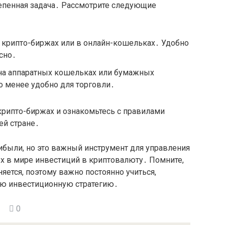
епенная задача․ Рассмотрите следующие
а крипто-биржах или в онлайн-кошельках․ Удобно
сно․
 на аппаратных кошельках или бумажных
но менее удобно для торговли․
крипто-биржах и ознакомьтесь с правилами
ей стране․
ибыли, но это важный инструмент для управления
х в мире инвестиций в криптовалюту․ Помните,
яется, поэтому важно постоянно учиться,
ою инвестиционную стратегию․
0