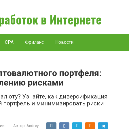
аработок в Интернете
CPA
Фриланс
Новости
товалютного портфеля:
влению рисками
валюту? Узнайте, как диверсификация
 портфель и минимизировать риски
ции
Автор:
Andrey