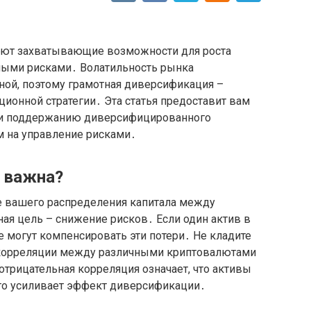
ают захватывающие возможности для роста
ьными рисками․ Волатильность рынка
ой, поэтому грамотная диверсификация –
ионной стратегии․ Эта статья предоставит вам
 и поддержанию диверсифицированного
м на управление рисками․
 важна?
е вашего распределения капитала между
ая цель – снижение рисков․ Если один актив в
е могут компенсировать эти потери․ Не кладите
е корреляции между различными криптовалютами
отрицательная корреляция означает, что активы
что усиливает эффект диверсификации․