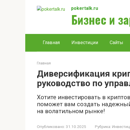
Перейти
pokertalk.ru
к
Бизнес и з
контенту
Главная
Инвестиции
Сайты
Главная
Диверсификация крип
руководство по упра
Хотите инвестировать в крипто
поможет вам создать надежный
на волатильном рынке!
Опубликовано:
31.10.2025
Рубрика:
Инвести