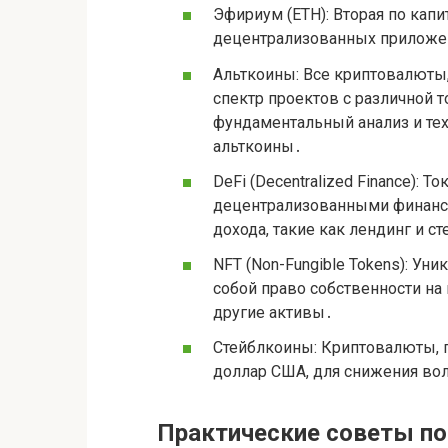
Эфириум (ETH): Вторая по кап
децентрализованных приложен
Альткоины: Все криптовалюты
спектр проектов с различной 
фундаментальный анализ и те
альткоины․
DeFi (Decentralized Finance): 
децентрализованными финанс
дохода, такие как лендинг и ст
NFT (Non-Fungible Tokens): У
собой право собственности на
другие активы․
Стейблкоины: Криптовалюты, п
доллар США, для снижения во
Практические советы п