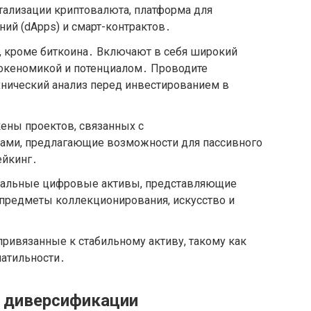
итализации криптовалюта, платформа для
ий (dApps) и смарт-контрактов․
, кроме биткоина․ Включают в себя широкий
токеномикой и потенциалом․ Проводите
хнический анализ перед инвестированием в
Токены проектов, связанных с
ами, предлагающие возможности для пассивного
ейкинг․
никальные цифровые активы, представляющие
 предметы коллекционирования, искусство и
ривязанные к стабильному активу, такому как
латильности․
о диверсификации