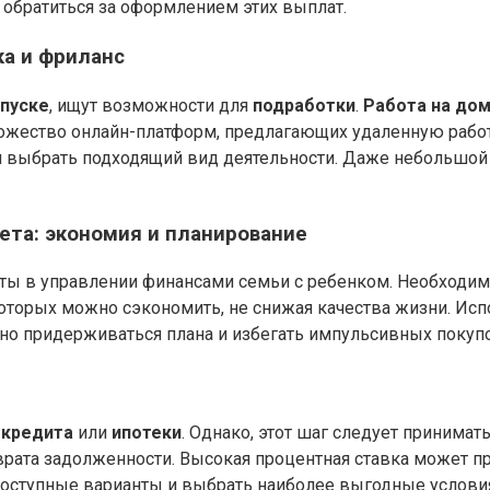
обратиться за оформлением этих выплат.
а и фриланс
пуске
, ищут возможности для
подработки
.
Работа на до
ожество онлайн-платформ, предлагающих удаленную работу
 и выбрать подходящий вид деятельности. Даже небольшо
та: экономия и планирование
ы в управлении финансами семьи с ребенком. Необходим
 которых можно сэкономить, не снижая качества жизни. И
но придерживаться плана и избегать импульсивных покупо
я
кредита
или
ипотеки
. Однако, этот шаг следует принима
врата задолженности. Высокая процентная ставка может 
доступные варианты и выбрать наиболее выгодные услови