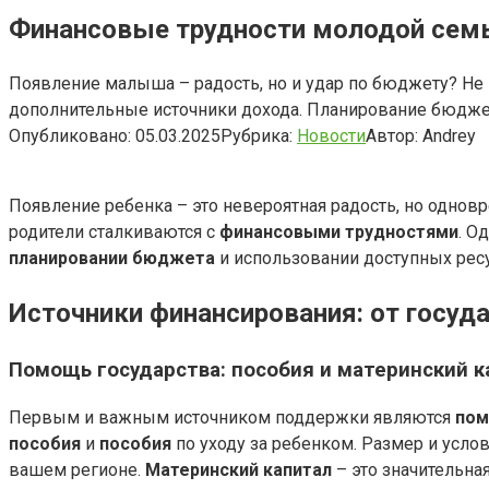
Финансовые трудности молодой семьи
Появление малыша – радость, но и удар по бюджету? Не 
дополнительные источники дохода. Планирование бюджет
Опубликовано:
05.03.2025
Рубрика:
Новости
Автор:
Andrey
Появление ребенка – это невероятная радость, но одно
родители сталкиваются с
финансовыми трудностями
. О
планировании бюджета
и использовании доступных рес
Источники финансирования: от госуд
Помощь государства: пособия и материнский к
Первым и важным источником поддержки являются
пом
пособия
и
пособия
по уходу за ребенком. Размер и усло
вашем регионе.
Материнский капитал
– это значительна