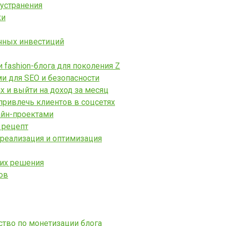
 устранения
ки
чных инвестиций
fashion-блога для поколения Z
ми для SEO и безопасности
х и выйти на доход за месяц
привлечь клиентов в соцсетях
айн-проектами
 рецепт
 реализация и оптимизация
 их решения
ов
ство по монетизации блога