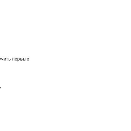
лучить первые
ь