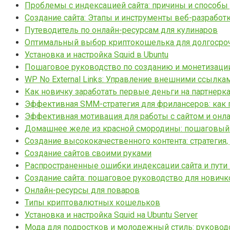
Проблемы с индексацией сайта: причины и способы
Создание сайта: Этапы и инструменты веб-разработ
Путеводитель по онлайн-ресурсам для кулинаров
Оптимальный выбор криптокошелька для долгосро
Установка и настройка Squid в Ubuntu
Пошаговое руководство по созданию и монетизации 
WP No External Links: Управление внешними ссылка
Как новичку заработать первые деньги на партнерка
Эффективная SMM-стратегия для фрилансеров: как 
Эффективная мотивация для работы с сайтом и онл
Домашнее желе из красной смородины: пошаговый
Создание высококачественного контента: стратегия,
Создание сайтов своими руками
Распространенные ошибки индексации сайта и пути
Создание сайта: пошаговое руководство для новичк
Онлайн-ресурсы для поваров
Типы криптовалютных кошельков
Установка и настройка Squid на Ubuntu Server
Мода для подростков и молодежный стиль: руковод