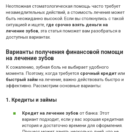
Неотложная стоматологическая помощь часто требует
незамедлительных действий‚ а стоимость лечения может
быть неожиданно высокой. Если вы столкнулись с такой
ситуацией и ищете‚
где срочно взять деньги на
лечение зубов
‚ эта статья поможет вам разобраться в
доступных вариантах.
Варианты получения финансовой помощи
на лечение зубов
К сожалению‚ зубная боль не выбирает удобного
момента. Поэтому‚ когда требуется
срочный кредит
или
быстрый займ
на лечение‚ важно действовать быстро и
эффективно. Рассмотрим основные варианты:
1. Кредиты и займы
Кредит на лечение зубов
от банка: Этот
вариант подходит‚ если у вас хорошая кредитная
история и достаточно времени для оформления.
Процесс может занять несколько дней‚ что не