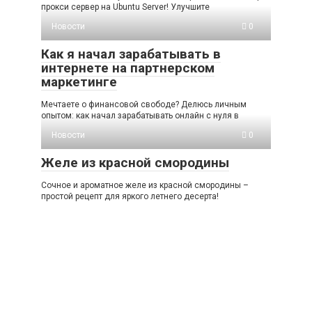
прокси сервер на Ubuntu Server! Улучшите
Новости
0
Как я начал зарабатывать в
интернете на партнерском
маркетинге
Мечтаете о финансовой свободе? Делюсь личным
опытом: как начал зарабатывать онлайн с нуля в
Новости
0
Желе из красной смородины
Сочное и ароматное желе из красной смородины –
простой рецепт для яркого летнего десерта!