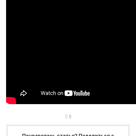
0
Понравилась статья? Поделиться с