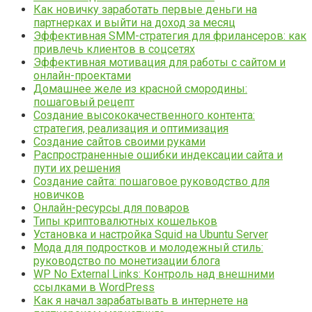
Как новичку заработать первые деньги на
партнерках и выйти на доход за месяц
Эффективная SMM-стратегия для фрилансеров: как
привлечь клиентов в соцсетях
Эффективная мотивация для работы с сайтом и
онлайн-проектами
Домашнее желе из красной смородины:
пошаговый рецепт
Создание высококачественного контента:
стратегия, реализация и оптимизация
Создание сайтов своими руками
Распространенные ошибки индексации сайта и
пути их решения
Создание сайта: пошаговое руководство для
новичков
Онлайн-ресурсы для поваров
Типы криптовалютных кошельков
Установка и настройка Squid на Ubuntu Server
Мода для подростков и молодежный стиль:
руководство по монетизации блога
WP No External Links: Контроль над внешними
ссылками в WordPress
Как я начал зарабатывать в интернете на