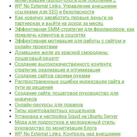
монетизации fashion-блога для поколения Z
WP No External Links: Управление внешними
ссылками для SEO и безопасности
Как новичку заработать первые деньги на
партнерках и выйти на доход за месяц
Эффективная SMM-стратегия для фрилансеров: как
привлечь клиентов в соцсетях
Эффективная мотивация для работы с сайтом и
онлайн-проектами
Домашнее желе из красной смородины:
пошаговый рецепт
Создание высококачественного контента:
стратегия, реализация и оптимизация
Создание сайтов своими руками
Распространенные ошибки индексации сайта и
пути их решения
Создание сайта: пошаговое руководство для
новичков
Онлайн-ресурсы для поваров
Типы криптовалютных кошельков
Установка и настройка Squid на Ubuntu Server
Мода для подростков и молодежный стиль:
руководство по монетизации блога
WP No External Links: Контроль над внешними