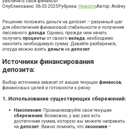
увеличить свои финансы!
Опубликовано:
06.03.2025
Рубрика:
Новости
Автор:
Andrey
Решение положить деньги на депозит – разумный шаг
для обеспечения финансовой стабильности и получения
пассивного
дохода
. Однако, прежде чем начать
получать
проценты
от своего
вклада
, необходимо
накопить необходимую сумму. Давайте разберемся,
откуда можно взять
деньги
на
депозит
.
Источники финансирования
депозита:
Выбор источника зависит от ваших текущих
финансов
,
финансовых целей и готовности к риску.
1. Использование существующих сбережений:
Накопления:
Проанализируйте свои текущие
сбережения
. Возможно, у вас уже есть
достаточная сумма, которую вы можете направить
на
депозит
. Важно помнить, что
экономия
–