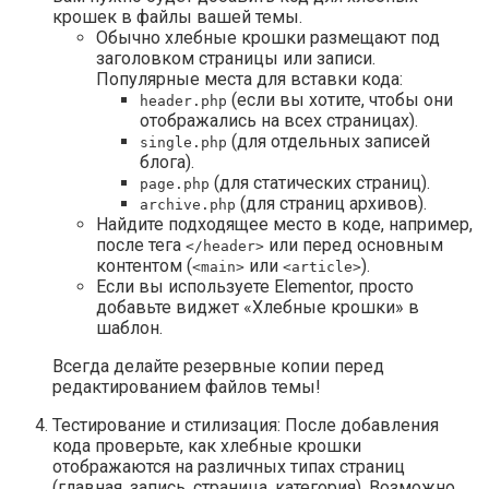
крошек в файлы вашей темы.
Обычно хлебные крошки размещают под
заголовком страницы или записи.
Популярные места для вставки кода:
(если вы хотите, чтобы они
header.php
отображались на всех страницах).
(для отдельных записей
single.php
блога).
(для статических страниц).
page.php
(для страниц архивов).
archive.php
Найдите подходящее место в коде, например,
после тега
или перед основным
</header>
контентом (
или
).
<main>
<article>
Если вы используете Elementor, просто
добавьте виджет «Хлебные крошки» в
шаблон.
Всегда делайте резервные копии перед
редактированием файлов темы!
Тестирование и стилизация: После добавления
кода проверьте, как хлебные крошки
отображаются на различных типах страниц
(главная, запись, страница, категория). Возможно,