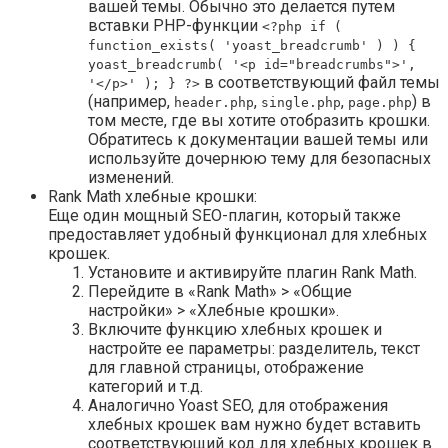
вашей темы. Обычно это делается путем
вставки PHP-функции
<?php if (
function_exists( 'yoast_breadcrumb' ) ) {
yoast_breadcrumb( '<p id="breadcrumbs">',
в соответствующий файл темы
'</p>' ); } ?>
(например,
,
,
) в
header.php
single.php
page.php
том месте, где вы хотите отобразить крошки.
Обратитесь к документации вашей темы или
используйте дочернюю тему для безопасных
изменений.
Rank Math хлебные крошки:
Еще один мощный SEO-плагин, который также
предоставляет удобный функционал для хлебных
крошек.
Установите и активируйте плагин Rank Math.
Перейдите в «Rank Math» > «Общие
настройки» > «Хлебные крошки».
Включите функцию хлебных крошек и
настройте ее параметры: разделитель, текст
для главной страницы, отображение
категорий и т.д.
Аналогично Yoast SEO, для отображения
хлебных крошек вам нужно будет вставить
соответствующий код для хлебных крошек в