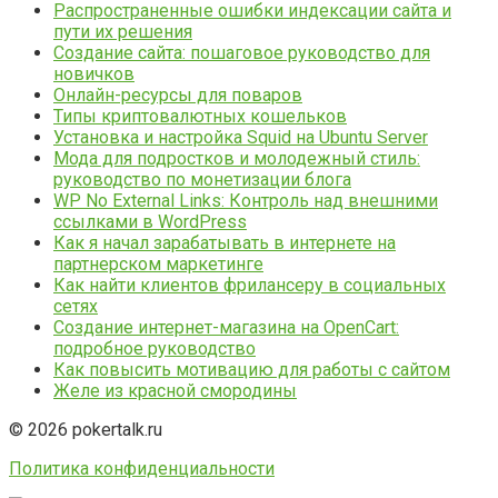
Распространенные ошибки индексации сайта и
пути их решения
Создание сайта: пошаговое руководство для
новичков
Онлайн-ресурсы для поваров
Типы криптовалютных кошельков
Установка и настройка Squid на Ubuntu Server
Мода для подростков и молодежный стиль:
руководство по монетизации блога
WP No External Links: Контроль над внешними
ссылками в WordPress
Как я начал зарабатывать в интернете на
партнерском маркетинге
Как найти клиентов фрилансеру в социальных
сетях
Создание интернет-магазина на OpenCart:
подробное руководство
Как повысить мотивацию для работы с сайтом
Желе из красной смородины
© 2026 pokertalk.ru
Политика конфиденциальности