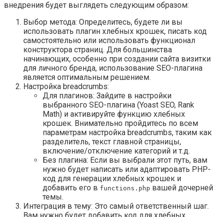
внедрения будет выглядеть следующим образом:
Выбор метода: Определитесь, будете ли вы
использовать плагин хлебных крошек, писать код
самостоятельно или использовать функционал
конструктора страниц. Для большинства
начинающих, особенно при создании сайта визитки
для личного бренда, использование SEO-плагина
является оптимальным решением.
Настройка breadcrumbs:
Для плагинов: Зайдите в настройки
выбранного SEO-плагина (Yoast SEO, Rank
Math) и активируйте функцию хлебных
крошек. Внимательно пройдитесь по всем
параметрам настройка breadcrumbs, таким как
разделитель, текст главной страницы,
включение/отключение категорий и т.д.
Без плагина: Если вы выбрали этот путь, вам
нужно будет написать или адаптировать PHP-
код для генерации хлебных крошек и
добавить его в
вашей дочерней
functions.php
темы.
Интеграция в тему: Это самый ответственный шаг.
Вам нужно будет добавить код для хлебных