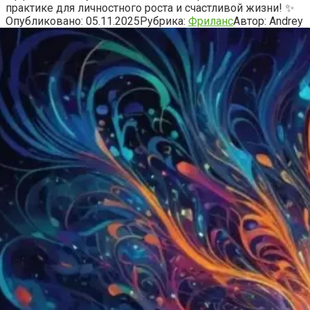
практике для личностного роста и счастливой жизни! ✨
Опубликовано:
05.11.2025
Рубрика:
Фриланс
Автор:
Andrey