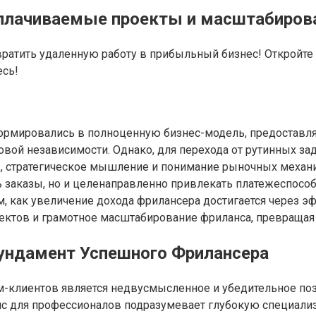
плачиваемые проекты и масштабирова
евратить удаленную работу в прибыльный бизнес! Открой
есь!
формировались в полноценную бизнес-модель, предоставл
овой независимости. Однако, для перехода от рутинных з
од, стратегическое мышление и понимание рыночных механ
заказы, но и целенаправленно привлекать платежеспособ
, как увеличение дохода фрилансера достигается через э
ктов и грамотное масштабирование фриланса, превращая 
Фундамент Успешного Фрилансера
клиентов является недвусмысленное и убедительное поз
нс для профессионалов подразумевает глубокую специализ