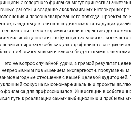
инципы экспертного фриланса могут принести значительн
лочные работы, а создание эксклюзивных интерьерных ре
исполнения и персонализированного подхода. Проекты по
нтов, владельцев элитной недвижимости, ведущих дизайн
шее качество, неповторимый стиль и гарантию долговечно
стетической ценностью и функциональностью конечного пр
 позиционировать себя как узкопрофильного специалиста
иболее требовательными и высокобюджетными клиентами.
это не вопрос случайной удачи, а прямой результат целе
а, непрерывным повышением экспертности, продуманным 
заимовыгодные отношения с вашей целевой аудиторией. П
еуклонный фокус на высокомаржинальные проекты являютс
 фриланса для профессионалов. Инвестиции в собственное
рывая путь к реализации самых амбициозных и прибыльных