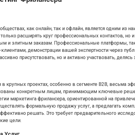
бществах, как онлайн, так и офлайн, является одним из 
только расширять круг профессиональных контактов, но и
ным и элитным заказам. Профессиональные платформы, так
клиентами, демонстрации вашей экспертности через публи
ссивно присутствовать, но и активно участвовать, делясь
ия в крупных проектах, особенно в сегменте B2B, весьма
сованы конкретным лицам, принимающим ключевые решени
тегии маркетинга фрилансера, ориентированной на привл
существлять формальную продажу услуг, а предлагать ко
эффективно решать. Это требует предварительного исслед
кие цели.
а Услуг