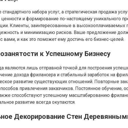
 стандартного набора услуг, а стратегическая продажа ус
ценности и формирование по-настоящему уникального пре
ии. Клиенты, заинтересованные в высокооплачиваемых про
дежность и минимизацию рисков. Ваше предложение должн
 вами, и как это поможет ему достичь его бизнес-целей.
озанятости к Успешному Бизнесу
да являются лишь отправной точкой для построения успеш
ичение дохода фрилансера и стабильный заработок на фрил
ческое развитие существующих отношений. Повторные за
особов привлечения заказчиков. Постоянное обучение, о
акже способствуют успешному масштабированию фриланса
льное развитие всегда окупаются.
ьное Декорирование Стен Деревянным