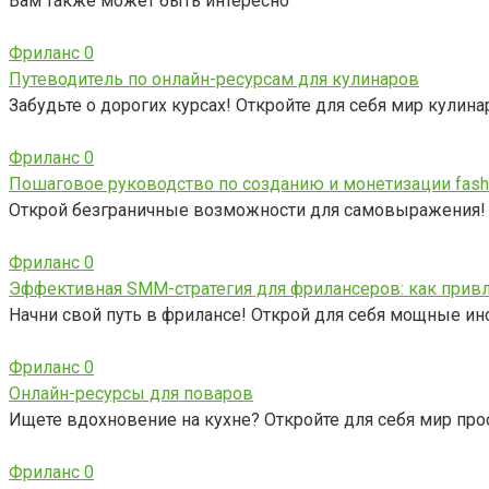
Вам также может быть интересно
Фриланс
0
Путеводитель по онлайн-ресурсам для кулинаров
Забудьте о дорогих курсах! Откройте для себя мир кулин
Фриланс
0
Пошаговое руководство по созданию и монетизации fashi
Открой безграничные возможности для самовыражения! Н
Фриланс
0
Эффективная SMM-стратегия для фрилансеров: как привл
Начни свой путь в фрилансе! Открой для себя мощные ин
Фриланс
0
Онлайн-ресурсы для поваров
Ищете вдохновение на кухне? Откройте для себя мир про
Фриланс
0