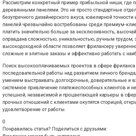
Рассмотрим конкретный пример прибыльной ниши, где пр
деревянными панелями. Это не просто стандартные отде
безупречного дизайнерского вкуса, ювелирной точности 
панелей чрезвычайно востребованы среди премиум-клие
платить значительно больше за эксклюзивность, высочай
оправдана сложностью, уникальностью, ручным трудом, э
высокодоходной области позволяет фрилансеру уверенно
сложные и элитные заказы и эффективно работать с на
Поиск высокооплачиваемых проектов в сфере фриланса – 
последовательной работы над развитием личного бренд
умением выстраивать долгосрочные, доверительные и в
системное привлечение платежеспособных клиентов и н
успешной, независимой и процветающей карьеры в сфере
прочных отношений с клиентами окупятся сторицей, отк
удовлетворение от работы.
0
Понравилась статья? Поделиться с друзьями: