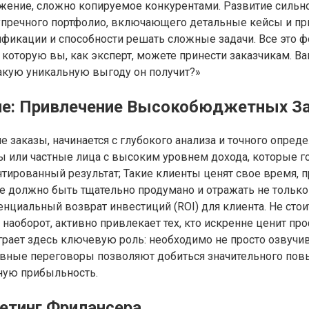
жение, сложно копируемое конкурентами. Развитие сильн
езупречного портфолио, включающего детальные кейсы и
фикации и способности решать сложные задачи. Все это 
которую вы, как эксперт, можете принести заказчикам. В
какую уникальную выгоду он получит?»
ие: Привлечение Высокобюджетных З
 заказы, начинается с глубокого анализа и точного опреде
 или частные лица с высоким уровнем дохода, которые г
нтированный результат; Такие клиенты ценят свое время, 
 должно быть тщательно продумано и отражать не только 
циальный возврат инвестиций (ROI) для клиента. Не стоит
наоборот, активно привлекает тех, кто искренне ценит п
ает здесь ключевую роль: необходимо не просто озвучива
вные переговоры позволяют добиться значительного повы
ную прибыльность.
етинг Фрилансера