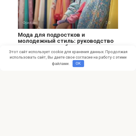
Фриланс
0
Мода для подростков и
молодежный стиль: руководство
по монетизации блога
Этот сайт использует cookie для хранения данных. Продолжая
Мечтаешь о модном блоге и доходе? Узнай, как создать
использовать сайт, Вы даете свое согласие на работу с этими
успешный fashion-блог для подростков, привлечь
файлами.
OK
Фриланс
0
Как найти клиентов фрилансеру в
социальных сетях
Ищете клиентов на фрилансе? Узнайте, как соцсети
помогут вам найти первых заказчиков, продвинуть свои