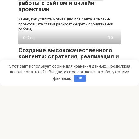
работы с сайтом и онлайн-
проектами
Узнай, как усилить мотивацию для сайта и онлайн-
проектов! Эта статья раскроет секреты продуктивной
работы,
Сайты
0
Создание высококачественного
контента: стратегия, реализация и
оптимизация
Этот сайт использует cookie для хранения данных. Продолжая
использовать сайт, Вы даете свое согласие на работу с этими
Откройте, почему качество контента – это не просто
слова, а фундамент доверия и привлечения
файлами.
OK
Сайты
0
Создание сайтов своими руками
Мечтаете о собственном сайте? Узнайте, как создать
сайт своими руками без навыков программирования!
Выбор