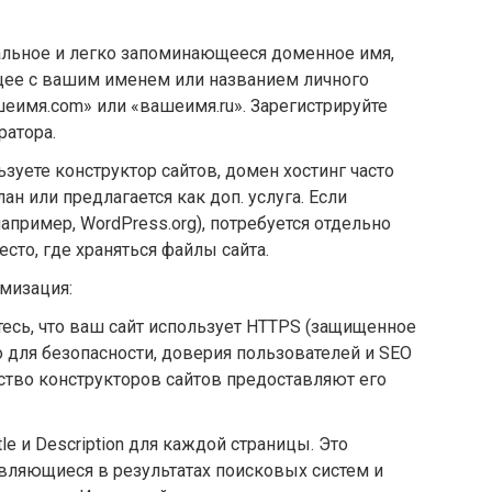
альное и легко запоминающееся доменное имя,
ее с вашим именем или названием личного
шеимя.com» или «вашеимя.ru». Зарегистрируйте
ратора.
ьзуете конструктор сайтов, домен хостинг часто
н или предлагается как доп. услуга. Если
например, WordPress.org), потребуется отдельно
есто, где храняться файлы сайта.
мизация:
тесь, что ваш сайт использует HTTPS (защищенное
о для безопасности, доверия пользователей и SEO
тво конструкторов сайтов предоставляют его
tle и Description для каждой страницы. Это
являющиеся в результатах поисковых систем и