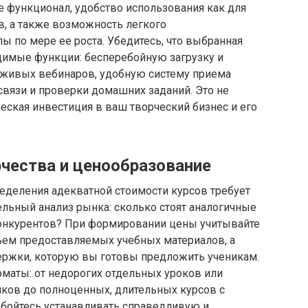
е функционал, удобство использования как для
в, а также возможность легкого
 по мере ее роста. Убедитесь, что выбранная
имые функции: бесперебойную загрузку и
 живых вебинаров, удобную систему приема
связи и проверки домашних заданий. Это не
ческая инвестиция в ваш творческий бизнес и его
рчества и ценообразование
еделения адекватной стоимости курсов требует
льный анализ рынка: сколько стоят аналогичные
конкурентов? При формировании цены учитывайте
бъем предоставляемых учебных материалов, а
ержки, которую вы готовы предложить ученикам.
маты: от недорогих отдельных уроков или
иков до полноценных, длительных курсов с
бойтесь устанавливать справедливую и