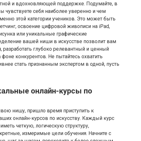
ятной и вдохновляющей поддержке. Подумайте, в
вы чувствуете себя наиболее уверенно и чем
енно этой категории учеников. Это может быть
кетчинг, освоение цифровой живописи на iPad,
исунка или уникальные графические
еделение вашей ниши в искусстве позволит вам
, разработать глубоко релевантный и ценный
а фоне конкурентов. Не пытайтесь охватить
ивнее стать признанным экспертом в одной, пусть
икальные онлайн-курсы по
свою нишу, пришло время приступить к
аших онлайн-курсов по искусству. Каждый курс
иметь четкую, логическую структуру,
кретные, измеримые цели обучения. Начните с
но, шаг за шагом, переходите к более сложным