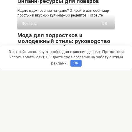
Онлайн-ресурсы для поваров
Ищете вдохновение на кухне? Откройте для себя мир
простых и вкусных кулинарных рецептов! Готовьте
Фриланс
0
Мода для подростков и
молодежный стиль: руководство
по монетизации блога
Этот сайт использует cookie для хранения данных. Продолжая
Мечтаешь о модном блоге и доходе? Узнай, как создать
использовать сайт, Вы даете свое согласие на работу с этими
успешный fashion-блог для подростков, привлечь
файлами.
OK
Фриланс
0
Как найти клиентов фрилансеру в
социальных сетях
Ищете клиентов на фрилансе? Узнайте, как соцсети
помогут вам найти первых заказчиков, продвинуть свои