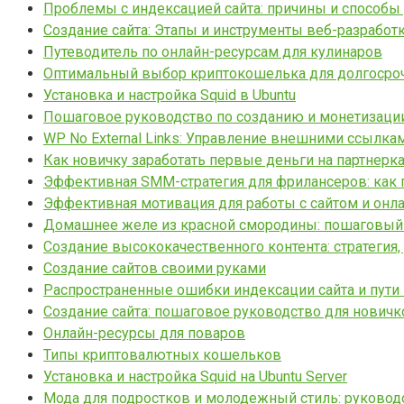
Проблемы с индексацией сайта: причины и способы
Создание сайта: Этапы и инструменты веб-разработ
Путеводитель по онлайн-ресурсам для кулинаров
Оптимальный выбор криптокошелька для долгосро
Установка и настройка Squid в Ubuntu
Пошаговое руководство по созданию и монетизации 
WP No External Links: Управление внешними ссылка
Как новичку заработать первые деньги на партнерка
Эффективная SMM-стратегия для фрилансеров: как 
Эффективная мотивация для работы с сайтом и онл
Домашнее желе из красной смородины: пошаговый
Создание высококачественного контента: стратегия,
Создание сайтов своими руками
Распространенные ошибки индексации сайта и пути
Создание сайта: пошаговое руководство для новичк
Онлайн-ресурсы для поваров
Типы криптовалютных кошельков
Установка и настройка Squid на Ubuntu Server
Мода для подростков и молодежный стиль: руковод