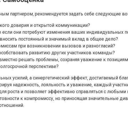
ным партнером‚ рекомендуется задать себе следующие во
окого доверия и открытой коммуникации?
е если они потребуют изменения ваших индивидуальных п
 вносить постоянный и значимый вклад в общее дело?
омиссам при возникновении вызовов и разногласий?
особствовать развитию других участников команды?
местно решать проблемы‚ сохраняя уважение к позициям
долгосрочной перспективе?
льных усилий‚ а синергетический эффект‚ достигаемый бл
ируя надежность‚ лояльность и уважение‚ каждый участни
ля роста и позволяет эффективно справляться с любыми 
отовности к компромиссу‚ но приносящая значительные ди
отношений.