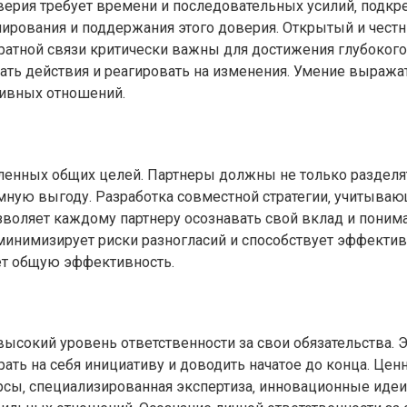
верия требует времени и последовательных усилий‚ подк
ования и поддержания этого доверия. Открытый и честны
ратной связи критически важны для достижения глубоко
ть действия и реагировать на изменения. Умение выража
тивных отношений.
енных общих целей. Партнеры должны не только разделят
мную выгоду. Разработка совместной стратегии‚ учитыва
озволяет каждому партнеру осознавать свой вклад и поним
 минимизирует риски разногласий и способствует эффекти
ет общую эффективность.
ысокий уровень ответственности за свои обязательства.
рать на себя инициативу и доводить начатое до конца. Цен
рсы‚ специализированная экспертиза‚ инновационные идеи