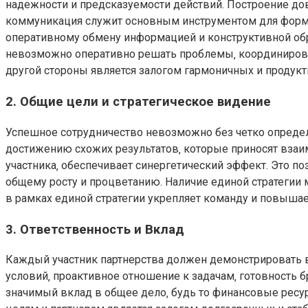
надежности и предсказуемости действий. Построение до
коммуникация служит основным инструментом для формир
оперативному обмену информацией и конструктивной об
невозможно оперативно решать проблемы‚ координирова
другой стороны является залогом гармоничных и продук
2. Общие цели и стратегическое видение
Успешное сотрудничество невозможно без четко определ
достижению схожих результатов‚ которые приносят взаи
участника‚ обеспечивает синергетический эффект. Это п
общему росту и процветанию. Наличие единой стратегии
в рамках единой стратегии укрепляет команду и повыша
3. Ответственность и Вклад
Каждый участник партнерства должен демонстрировать в
условий‚ проактивное отношение к задачам‚ готовность б
значимый вклад в общее дело‚ будь то финансовые ресу