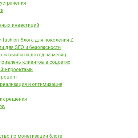
 устранения
ки
чных инвестиций
fashion-блога для поколения Z
ми для SEO и безопасности
х и выйти на доход за месяц
привлечь клиентов в соцсетях
айн-проектами
 рецепт
 реализация и оптимизация
 их решения
ов
ство по монетизации блога