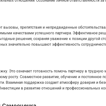
бильных отношений. Осознание личной ответственности за 
 вызовы‚ препятствия и непредвиденные обстоятельства.
нимыми качествами успешного партнера. Эффективное реш
ыгодные решения‚ сохраняя уважение к позиции другой ст
нных значительно повышают эффективность сотрудничест
у. Это означает готовность помочь партнеру в трудную ми
ному росту. Совместное развитие‚ обучение и постоянное
 Взаимная поддержка создает атмосферу доверия и безоп
 Инвестиции в развитие отношений и профессиональных к
у: Самооценка