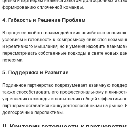
целям и партнерам является залогом долгосрочных и ста
формированию сплоченной команды.
4. Гибкость и Решение Проблем
В процессе любого взаимодействия неизбежно возникают
условиям и готовность к компромиссу являются незаме
и креативного мышления‚ но и умения находить взаимов
пересматривать собственные подходы в свете новых да
потерями.
5. Поддержка и Развитие
Подлинное партнерство подразумевает взаимную поддержк
также способствовать его профессиональному и личност
укреплению команды и повышению общей эффективности.
партнерам оставаться конкурентоспособными на рынке.
долгосрочные перспективы.
II. Критерии готовности к партнерств