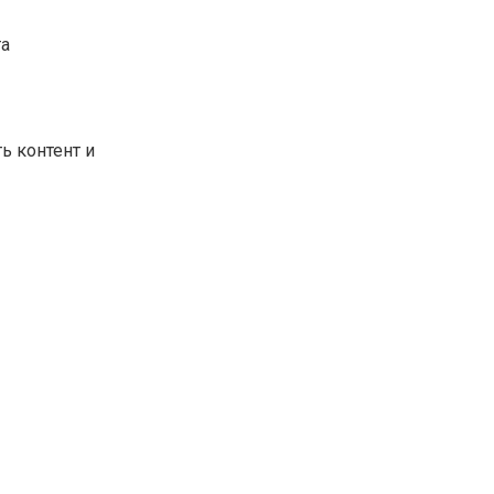
та
ь контент и