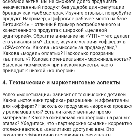
основной актив. Вы не сможете долго продвигать
некачественный продукт без ущерба для «репутации
бренда» как «вебмастера». Изучите отзывы, попробуйте
продукт. Например, «Цифровое рабочее место на базе
Битрикс24» – отличный пример востребованного и
качественного продукта с широкой «целевой
аудиторией». Обратите внимание на «УТП» – что делает
его уникальным? Далее, изучите условия «оффера» в
«CPA-сетях». Какова «комиссия» за продажу/лид?
Какова «модель оплаты»? Насколько прозрачны
«выплаты»? Какова потенциальная «маржинальность»?
Высокая «комиссия» при низком качестве часто
приводит к низкой «конверсии».
4. Технические и маркетинговые аспекты
Успех «монетизации» зависит от технических деталей.
Какие «источники трафика» разрешены и эффективны
для «оффера»? Насколько продумана «воронка продаж»
у рекламодателя? Есть ли качественные промо-
материалы? Какова ожидаемая «конверсия» на разных
этапах? Убедитесь, что «партнерские ссылки» корректно
отслеживаются, а «аналитика» доступна вам. Это
позволит эффективно отслеживать результаты