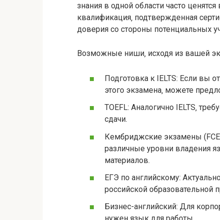
знания в одной области часто ценятс
квалификация‚ подтвержденная серти
доверия со стороны потенциальных у
Возможные ниши‚ исходя из вашей экс
Подготовка к IELTS: Если вы о
этого экзамена‚ можете пред
TOEFL: Аналогично IELTS‚ треб
сдачи.
Кембриджские экзамены (FCE‚
различные уровни владения я
материалов.
ЕГЭ по английскому: Актуальн
российской образовательной 
Бизнес-английский: Для корпо
нужен язык для работы.