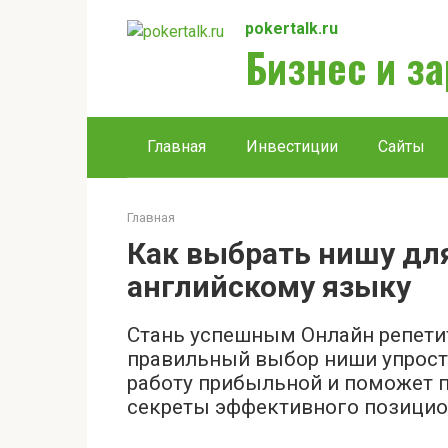
Перейти
pokertalk.ru
к
Бизнес и з
контенту
Главная
Инвестиции
Сайты
Главная
Как выбрать нишу дл
английскому языку
Стань успешным Онлайн репетит
правильный выбор ниши упрости
работу прибыльной и поможет п
секреты эффективного позицио