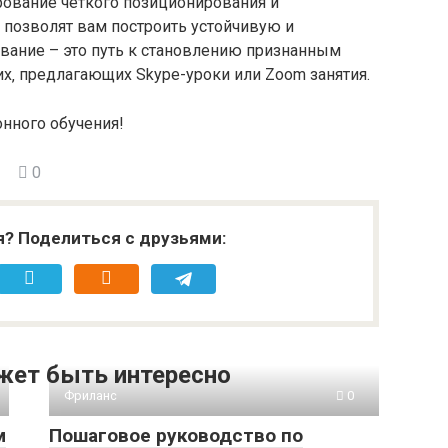
рование четкого позиционирования и
 позволят вам построить устойчивую и
вание – это путь к становлению признанным
их‚ предлагающих Skype-уроки или Zoom занятия.
нного обучения!
0
я? Поделиться с друзьями:
жет быть интересно
Фриланс
0
м
Пошаговое руководство по