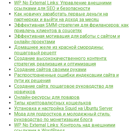
WP No External Links: Управление внешними
ссылками для SEO и безопасности
Как новичку заработать первые деньги на
партнерках и выйти на доход за месяц
Эффективная SMM-стратегия для фрилансеров: как
привлечь клиентов в соцсетях
Эффективная мотивация для работы с сайтом и
онлайн-проектами
Домашнее желе из красной смородины:
пошаговый рецепт
Создание высококачественного контента:
стратегия, реализация и оптимизация
Создание сайтов своими руками
Распространенные ошибки индексации сайта и
пути их решения
Создание сайта: пошаговое руководство для
новичков
Онлайн-ресурсы для поваров
Типы криптовалютных кошельков
Установка и настройка Squid на Ubuntu Server
Мода для подростков и молодежный стиль:
руководство по монетизации блога
WP No External Links: Контроль над внешними
ссылками в WordPress