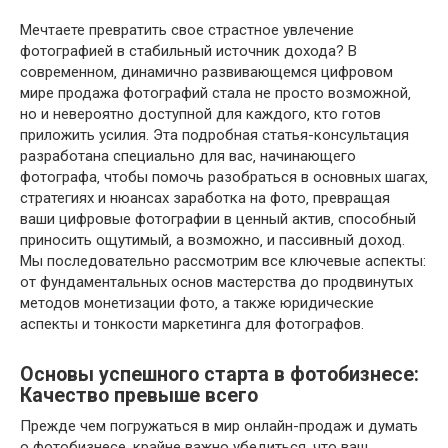
Мечтаете превратить свое страстное увлечение
фотографией в стабильный источник дохода? В
современном‚ динамично развивающемся цифровом
мире продажа фотографий стала не просто возможной‚
но и невероятно доступной для каждого‚ кто готов
приложить усилия. Эта подробная статья-консультация
разработана специально для вас‚ начинающего
фотографа‚ чтобы помочь разобраться в основных шагах‚
стратегиях и нюансах заработка на фото‚ превращая
ваши цифровые фотографии в ценный актив‚ способный
приносить ощутимый‚ а возможно‚ и пассивный доход.
Мы последовательно рассмотрим все ключевые аспекты:
от фундаментальных основ мастерства до продвинутых
методов монетизации фото‚ а также юридические
аспекты и тонкости маркетинга для фотографов.
Основы успешного старта в фотобизнесе:
Качество превыше всего
Прежде чем погружаться в мир онлайн-продаж и думать
о фотобизнесе‚ крайне важно убедиться‚ что ваш