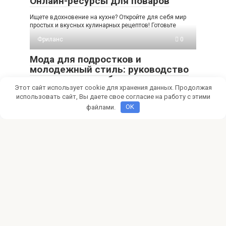
Онлайн-ресурсы для поваров
Ищете вдохновение на кухне? Откройте для себя мир
простых и вкусных кулинарных рецептов! Готовьте
Фриланс
0
Мода для подростков и
молодежный стиль: руководство
по монетизации блога
Этот сайт использует cookie для хранения данных. Продолжая
Мечтаешь о модном блоге и доходе? Узнай, как создать
использовать сайт, Вы даете свое согласие на работу с этими
успешный fashion-блог для подростков, привлечь
файлами.
OK
Фриланс
0
Как найти клиентов фрилансеру в
социальных сетях
Ищете клиентов на фрилансе? Узнайте, как соцсети
помогут вам найти первых заказчиков, продвинуть свои