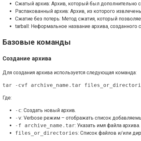
Сжатый архив: Архив‚ который был дополнительно 
Распакованный архив: Архив‚ из которого извлечен
Сжатие без потерь: Метод сжатия‚ который позволя
tarball: Неформальное название архива‚ созданного с
Базовые команды
Создание архива
Для создания архива используется следующая команда:
tar -cvf archive_name.tar files_or_directori
Где:
-c
: Создать новый архив.
-v
: Verbose режим – отображать список добавляем
-f archive_name.tar
: Указать имя файла архива.
files_or_directories
: Список файлов и/или ди