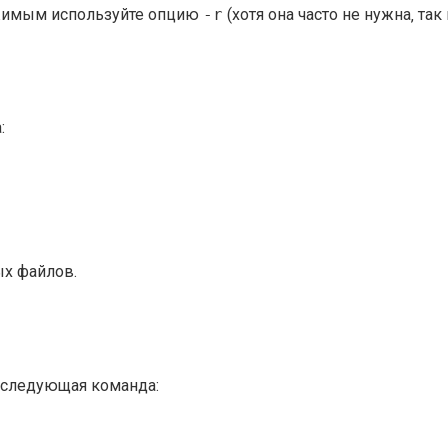
ржимым используйте опцию
-r
(хотя она часто не нужна‚ та
:
ых файлов.
 следующая команда: