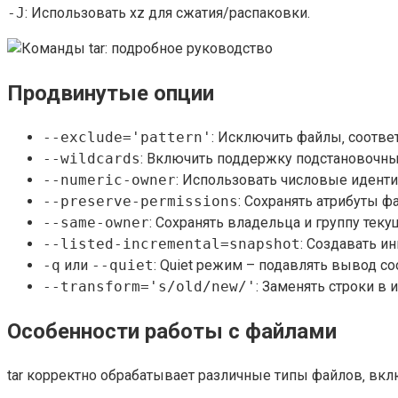
-J
: Использовать xz для сжатия/распаковки.
Продвинутые опции
--exclude='pattern'
: Исключить файлы‚ соотве
--wildcards
: Включить поддержку подстановочных
--numeric-owner
: Использовать числовые идент
--preserve-permissions
: Сохранять атрибуты ф
--same-owner
: Сохранять владельца и группу теку
--listed-incremental=snapshot
: Создавать и
-q
или
--quiet
: Quiet режим – подавлять вывод с
--transform='s/old/new/'
: Заменять строки в 
Особенности работы с файлами
tar корректно обрабатывает различные типы файлов‚ вкл