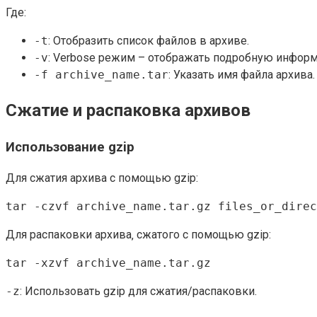
Где:
-t
: Отобразить список файлов в архиве.
-v
: Verbose режим – отображать подробную информ
-f archive_name.tar
: Указать имя файла архива.
Сжатие и распаковка архивов
Использование gzip
Для сжатия архива с помощью gzip:
tar -czvf archive_name.tar.gz files_or_direc
Для распаковки архива‚ сжатого с помощью gzip:
tar -xzvf archive_name.tar.gz
-z
: Использовать gzip для сжатия/распаковки.