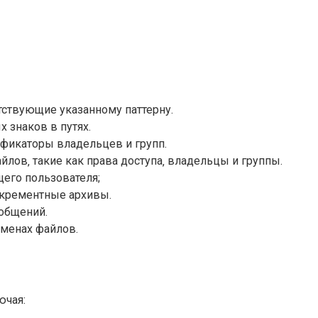
тствующие указанному паттерну.
 знаков в путях.
ификаторы владельцев и групп.
айлов‚ такие как права доступа‚ владельцы и группы.
щего пользователя;
нкрементные архивы.
ообщений.
именах файлов.
ючая: