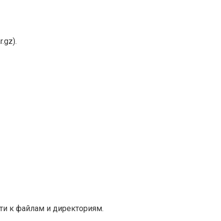
.gz).
ти к файлам и директориям.