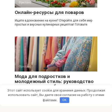
Фриланс
0
Онлайн-ресурсы для поваров
Ищете вдохновение на кухне? Откройте для себя мир
простых и вкусных кулинарных рецептов! Готовьте
Фриланс
0
Мода для подростков и
молодежный стиль: руководство
по монетизации блога
Этот сайт использует cookie для хранения данных. Продолжая
Мечтаешь о модном блоге и доходе? Узнай, как создать
использовать сайт, Вы даете свое согласие на работу с этими
успешный fashion-блог для подростков, привлечь
файлами.
OK
Фриланс
0