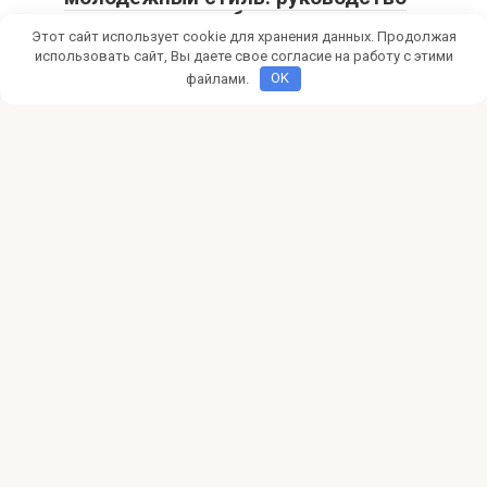
по монетизации блога
Этот сайт использует cookie для хранения данных. Продолжая
Мечтаешь о модном блоге и доходе? Узнай, как создать
использовать сайт, Вы даете свое согласие на работу с этими
успешный fashion-блог для подростков, привлечь
файлами.
OK
Фриланс
0
Как найти клиентов фрилансеру в
социальных сетях
Ищете клиентов на фрилансе? Узнайте, как соцсети
помогут вам найти первых заказчиков, продвинуть свои
© 2026 pokertalk.ru
Политика конфиденциальности