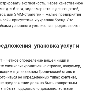
нстрировать экспертность. Через качественное
инг для блога‚ видеомаркетинг для соцсетей‚
нтов или SMM-стратегии – малые предприятия
лайн-присутствие и укрепляя бренд. Это
сами успешного увеличения продаж за счет
едложения: упаковка услуг и
г – четкое определение вашей ниши и
те специализироваться на отрасли‚ например‚
тающим в уникальном Тропический стиль в
оточиться на определенных типах контента‚
аше предложение должно быть конкретным‚
ь и быть подкреплено доказательствами