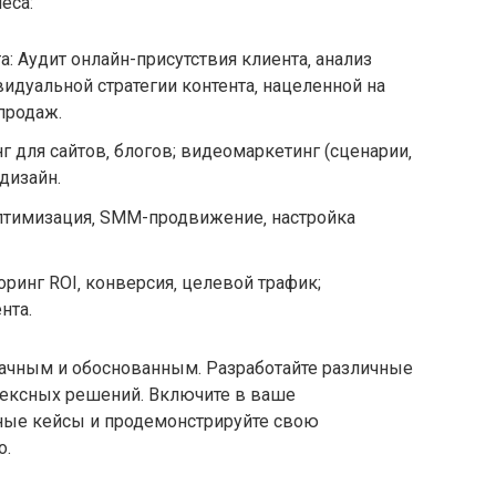
еса:
а: Аудит онлайн-присутствия клиента‚ анализ
идуальной стратегии контента‚ нацеленной на
продаж.
г для сайтов‚ блогов; видеомаркетинг (сценарии‚
дизайн.
птимизация‚ SMM-продвижение‚ настройка
оринг ROI‚ конверсия‚ целевой трафик;
нта.
ачным и обоснованным. Разработайте различные
лексных решений. Включите в ваше
ые кейсы и продемонстрируйте свою
о.