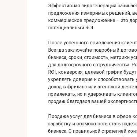
Эффективная лидогенерация начинает
предложения измеримых решений‚ ве
коммерческое предложение – это дор
потенциальный ROI.
После успешного привлечения клиен
Всегда заключайте подробный догово
бизнеса‚ сроки‚ стоимость‚ метрики ус
для долгосрочного сотрудничества. Ре
ROI‚ конверсия‚ целевой трафик буду
укреплять доверие и способствовать
доход в фриланс или агентской деятел
привлекать‚ но и удерживать клиенто
продаж благодаря вашей экспертности
Продажа услуг для бизнеса в сфере ко
заработку и возможность стать наде
бизнеса. С правильной стратегией кон