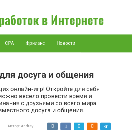
аработок в Интернете
CPA
Фриланс
Новости
для досуга и общения
их онлайн-игр! Откройте для себя
можно весело провести время и
ания с друзьями со всего мира.
вместного досуга и общения.
Автор:
Andrey