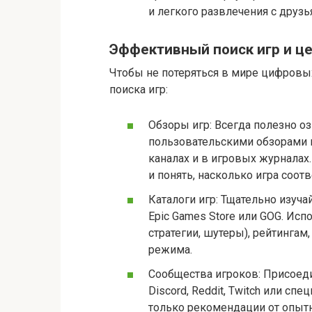
и легкого развлечения с друзь
Эффективный поиск игр и ц
Чтобы не потеряться в мире цифровы
поиска игр:
Обзоры игр: Всегда полезно о
пользовательскими обзорами и
каналах и в игровых журналах
и понять, насколько игра соо
Каталоги игр: Тщательно изучай
Epic Games Store или GOG. Исп
стратегии, шутеры), рейтинга
режима.
Сообщества игроков: Присоед
Discord, Reddit, Twitch или с
только рекомендации от опытн