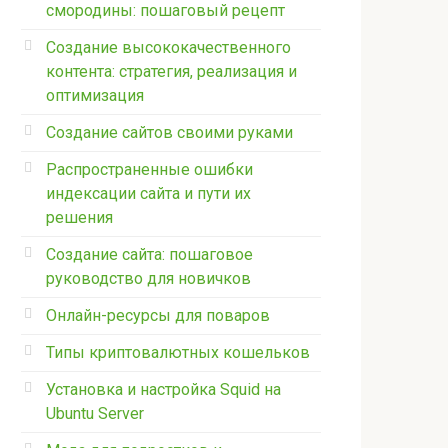
смородины: пошаговый рецепт
Создание высококачественного
контента: стратегия, реализация и
оптимизация
Создание сайтов своими руками
Распространенные ошибки
индексации сайта и пути их
решения
Создание сайта: пошаговое
руководство для новичков
Онлайн-ресурсы для поваров
Типы криптовалютных кошельков
Установка и настройка Squid на
Ubuntu Server