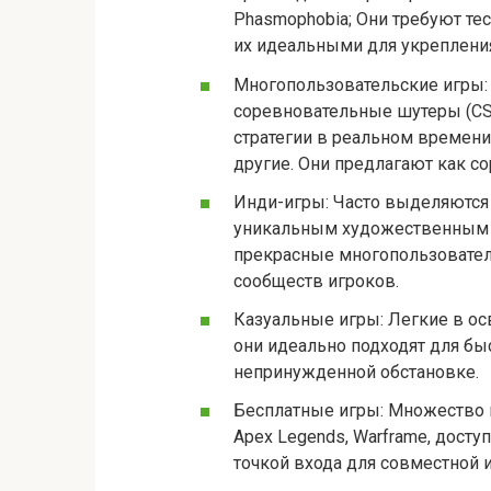
Phasmophobia; Они требуют те
их идеальными для укреплени
Многопользовательские игры:
соревновательные шутеры (CS:GO
стратегии в реальном времени
другие. Они предлагают как с
Инди-игры: Часто выделяются
уникальным художественным 
прекрасные многопользовател
сообществ игроков.
Казуальные игры: Легкие в ос
они идеально подходят для бы
непринужденной обстановке.
Бесплатные игры: Множество в
Apex Legends, Warframe, доступ
точкой входа для совместной 