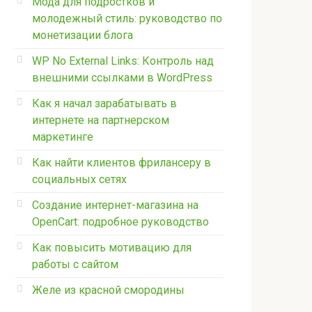
Мода для подростков и
молодежный стиль: руководство по
монетизации блога
WP No External Links: Контроль над
внешними ссылками в WordPress
Как я начал зарабатывать в
интернете на партнерском
маркетинге
Как найти клиентов фрилансеру в
социальных сетях
Создание интернет-магазина на
OpenCart: подробное руководство
Как повысить мотивацию для
работы с сайтом
Желе из красной смородины