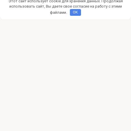
Этот сайт использует cookie для хранения данных. Продолжая
партнерских программах и платформах для монетизации
вашего сайта
использовать сайт, Вы даете свое согласие на работу с этими
файлами.
OK
CPA
0
5 эффективных стратегий
партнерского маркетинга
Хотите зарабатывать в интернете? Узнайте 5
эффективных стратегий партнерского маркетинга, чтобы
монетизировать контент и
© 2026 pokertalk.ru
Политика конфиденциальности