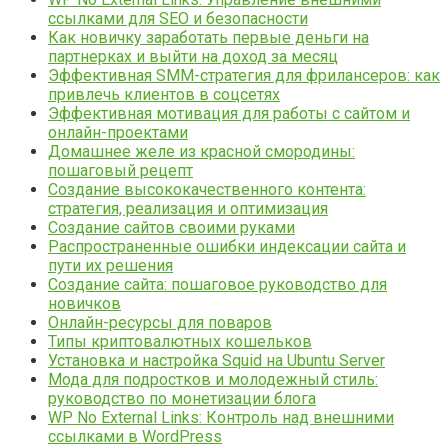
ссылками для SEO и безопасности
Как новичку заработать первые деньги на
партнерках и выйти на доход за месяц
Эффективная SMM-стратегия для фрилансеров: как
привлечь клиентов в соцсетях
Эффективная мотивация для работы с сайтом и
онлайн-проектами
Домашнее желе из красной смородины:
пошаговый рецепт
Создание высококачественного контента:
стратегия, реализация и оптимизация
Создание сайтов своими руками
Распространенные ошибки индексации сайта и
пути их решения
Создание сайта: пошаговое руководство для
новичков
Онлайн-ресурсы для поваров
Типы криптовалютных кошельков
Установка и настройка Squid на Ubuntu Server
Мода для подростков и молодежный стиль:
руководство по монетизации блога
WP No External Links: Контроль над внешними
ссылками в WordPress