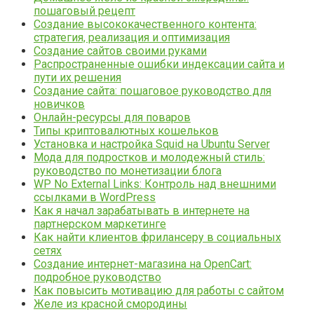
пошаговый рецепт
Создание высококачественного контента:
стратегия, реализация и оптимизация
Создание сайтов своими руками
Распространенные ошибки индексации сайта и
пути их решения
Создание сайта: пошаговое руководство для
новичков
Онлайн-ресурсы для поваров
Типы криптовалютных кошельков
Установка и настройка Squid на Ubuntu Server
Мода для подростков и молодежный стиль:
руководство по монетизации блога
WP No External Links: Контроль над внешними
ссылками в WordPress
Как я начал зарабатывать в интернете на
партнерском маркетинге
Как найти клиентов фрилансеру в социальных
сетях
Создание интернет-магазина на OpenCart:
подробное руководство
Как повысить мотивацию для работы с сайтом
Желе из красной смородины