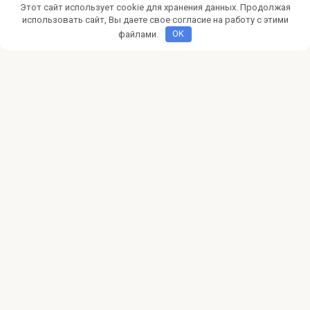
Этот сайт использует cookie для хранения данных. Продолжая
партнерских программах и платформах для монетизации
вашего сайта
использовать сайт, Вы даете свое согласие на работу с этими
файлами.
OK
CPA
0
5 эффективных стратегий
партнерского маркетинга
Хотите зарабатывать в интернете? Узнайте 5
эффективных стратегий партнерского маркетинга, чтобы
монетизировать контент и
© 2026 pokertalk.ru
Политика конфиденциальности