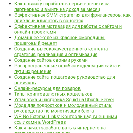
Как новичку заработать первые деньги на
партнерках и выйти на доход за месяц
Эффективная SMM-стратегия для фрилансеров: как
привлечь клиентов в соцсетях
Эффективная мотивация для работы с сайтом и
онлайн-проектами
Домашнее желе из красной смородины:
пошаговый рецепт
Создание высококачественного контента:
стратегия, реализация и оптимизация
Создание сайтов своими руками
Распространенные ошибки индексации сайта и
пути их решения
Создание сайта: пошаговое руководство для
новичков
Онлайн-ресурсы для поваров
Типы криптовалютных кошельков
Установка и настройка Squid на Ubuntu Server
Мода для подростков и молодежный стиль:
руководство по монетизации блога
WP No External Links: Контроль над внешними
ссылками в WordPress
Как я начал зарабатывать в интернете на