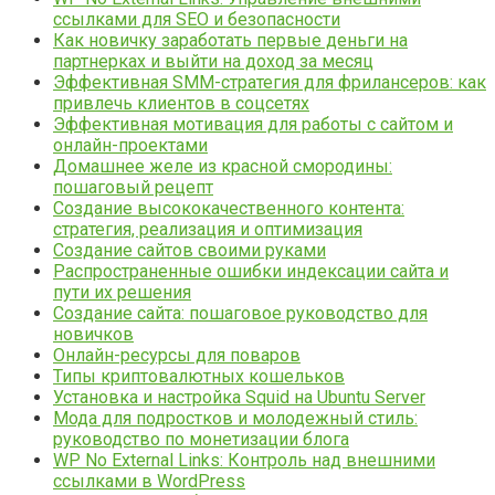
ссылками для SEO и безопасности
Как новичку заработать первые деньги на
партнерках и выйти на доход за месяц
Эффективная SMM-стратегия для фрилансеров: как
привлечь клиентов в соцсетях
Эффективная мотивация для работы с сайтом и
онлайн-проектами
Домашнее желе из красной смородины:
пошаговый рецепт
Создание высококачественного контента:
стратегия, реализация и оптимизация
Создание сайтов своими руками
Распространенные ошибки индексации сайта и
пути их решения
Создание сайта: пошаговое руководство для
новичков
Онлайн-ресурсы для поваров
Типы криптовалютных кошельков
Установка и настройка Squid на Ubuntu Server
Мода для подростков и молодежный стиль:
руководство по монетизации блога
WP No External Links: Контроль над внешними
ссылками в WordPress