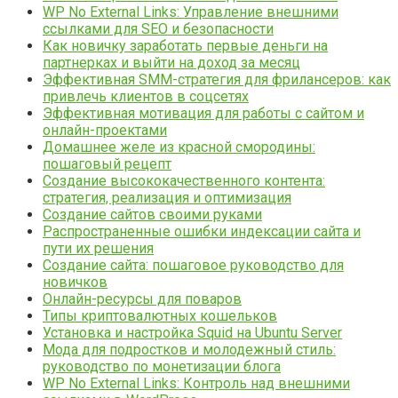
WP No External Links: Управление внешними
ссылками для SEO и безопасности
Как новичку заработать первые деньги на
партнерках и выйти на доход за месяц
Эффективная SMM-стратегия для фрилансеров: как
привлечь клиентов в соцсетях
Эффективная мотивация для работы с сайтом и
онлайн-проектами
Домашнее желе из красной смородины:
пошаговый рецепт
Создание высококачественного контента:
стратегия, реализация и оптимизация
Создание сайтов своими руками
Распространенные ошибки индексации сайта и
пути их решения
Создание сайта: пошаговое руководство для
новичков
Онлайн-ресурсы для поваров
Типы криптовалютных кошельков
Установка и настройка Squid на Ubuntu Server
Мода для подростков и молодежный стиль:
руководство по монетизации блога
WP No External Links: Контроль над внешними