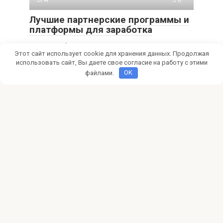
Лучшие партнерские программы и
платформы для заработка
Хотите зарабатывать онлайн? Узнайте о лучших
Этот сайт использует cookie для хранения данных. Продолжая
партнерских программах и платформах для монетизации
вашего сайта
использовать сайт, Вы даете свое согласие на работу с этими
файлами.
OK
CPA
0
5 эффективных стратегий
партнерского маркетинга
Хотите зарабатывать в интернете? Узнайте 5
эффективных стратегий партнерского маркетинга, чтобы
монетизировать контент и