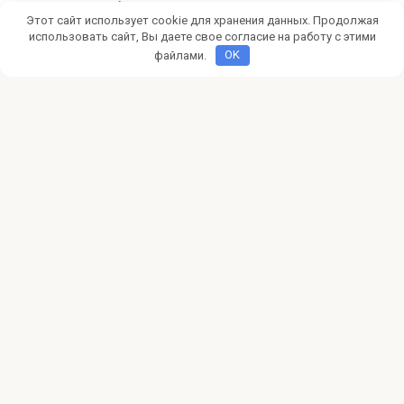
Хотите зарабатывать онлайн? Узнайте о лучших
Этот сайт использует cookie для хранения данных. Продолжая
партнерских программах и платформах для монетизации
вашего сайта
использовать сайт, Вы даете свое согласие на работу с этими
файлами.
OK
CPA
0
5 эффективных стратегий
партнерского маркетинга
Хотите зарабатывать в интернете? Узнайте 5
эффективных стратегий партнерского маркетинга, чтобы
монетизировать контент и
© 2026 pokertalk.ru
Политика конфиденциальности