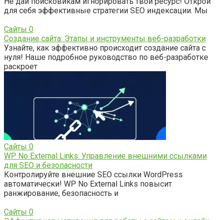
Не дай поисковикам игнорировать твой ресурс! Открой
для себя эффективные стратегии SEO индексации. Мы
Сайты
0
Создание сайта: Этапы и инструменты веб-разработки
Узнайте, как эффективно происходит создание сайта с
нуля! Наше подробное руководство по веб-разработке
раскроет
Сайты
0
WP No External Links: Управление внешними ссылками
для SEO и безопасности
Контролируйте внешние SEO ссылки WordPress
автоматически! WP No External Links повысит
ранжирование, безопасность и
Сайты
0