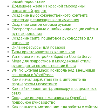
онлайн-проектами
Домашнее желе из красной смородины:
пошаговый рецепт
Создание высококачественного контента:
стратегия, реализация и оптимизация
Создание сайтов своими руками
Распространенные ошибки индексации сайта и
пути их решения
Создание сайта: пошаговое руководство для
новичков
Онлайн-ресурсы для поваров
Типы криптовалютных кошельков
Установка и настройка Squid на Ubuntu Server
Мода для подростков и молодежный стиль:
руководство по монетизации блога
WP No External Links: Контроль над внешними
ссылками в WordPress
Как я начал зарабатывать в интернете на
партнерском маркетинге
Как найти клиентов фрилансеру в социальных
сетях
Создание интернет-магазина на OpenCart:
подробное руководство
Как повысить мотивацию для работы с сайтом