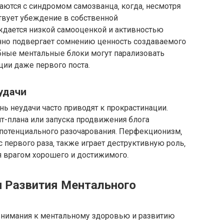
ются с синдромом самозванца‚ когда‚ несмотря
ствует убеждение в собственной
ождается низкой самооценкой и активностью
янно подвергает сомнению ценность создаваемого
обные ментальные блоки могут парализовать
ции даже первого поста.
удачи
нь неудачи часто приводят к прокрастинации.
нт-плана или запуска продвижения блога
потенциального разочарования. Перфекционизм‚
 первого раза‚ также играет деструктивную роль‚
я врагом хорошего и достижимого.
и Развития Ментального
 внимания к ментальному здоровью и развитию