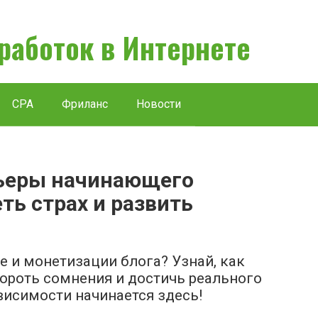
аработок в Интернете
CPA
Фриланс
Новости
рьеры начинающего
ть страх и развить
 и монетизации блога? Узнай, как
бороть сомнения и достичь реального
ависимости начинается здесь!