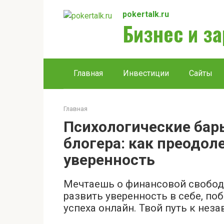
Перейти
pokertalk.ru
к
Бизнес и з
контенту
Главная
Инвестиции
Сайты
Главная
Психологические ба
блогера: как преодоле
уверенность
Мечтаешь о финансовой свободе
развить уверенность в себе, по
успеха онлайн. Твой путь к нез