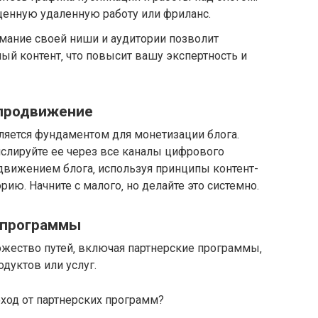
ценную удаленную работу или фриланс.
мание своей ниши и аудитории позволит
ый контент‚ что повысит вашу экспертность и
 продвижение
ляется фундаментом для монетизации блога.
нслируйте ее через все каналы цифрового
движением блога‚ используя принципы контент-
ию. Начните с малого‚ но делайте это системно.
 программы
ожество путей‚ включая партнерские программы‚
дуктов или услуг.
оход от партнерских программ?