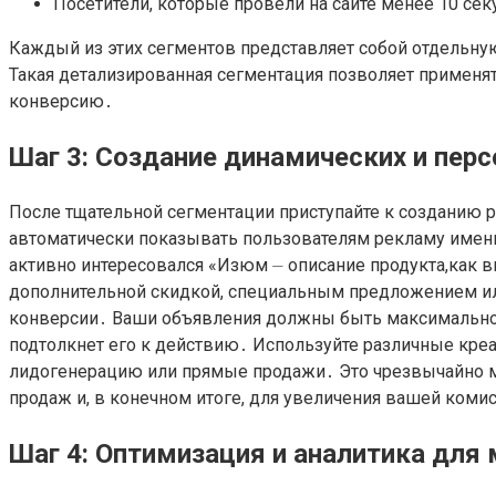
Посетители, которые провели на сайте менее 10 се
Каждый из этих сегментов представляет собой отдельну
Такая детализированная сегментация позволяет применят
конверсию․
Шаг 3: Создание динамических и пе
После тщательной сегментации приступайте к созданию 
автоматически показывать пользователям рекламу именно
активно интересовался «Изюм ⏤ описание продукта,как в
дополнительной скидкой, специальным предложением ил
конверсии․ Ваши объявления должны быть максимально 
подтолкнет его к действию․ Используйте различные кре
лидогенерацию или прямые продажи․ Это чрезвычайно м
продаж и, в конечном итоге, для увеличения вашей коми
Шаг 4: Оптимизация и аналитика для