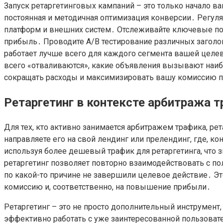
Запуск ретаргетинговых кампаний – это только начало в
постоянная и методичная оптимизация конверсии․ Регу
платформ и внешних систем․ Отслеживайте ключевые показ
прибыль․ Проводите A/B тестирование различных заголов
работает лучше всего для каждого сегмента вашей целе
всего «отваливаются», какие объявления вызывают наибо
сокращать расходы и максимизировать вашу комиссию по
Ретаргетинг в контексте арбитража т
Для тех, кто активно занимается арбитражем трафика, р
направляете его на свой лендинг или прелендинг, где, к
используя более дешевый трафик для ретаргетинга, что 
ретаргетинг позволяет повторно взаимодействовать с по
по какой-то причине не завершили целевое действие․ Эт
комиссию и, соответственно, на повышение прибыли․
Ретаргетинг – это не просто дополнительный инструмент
эффективно работать с уже заинтересованной пользоват