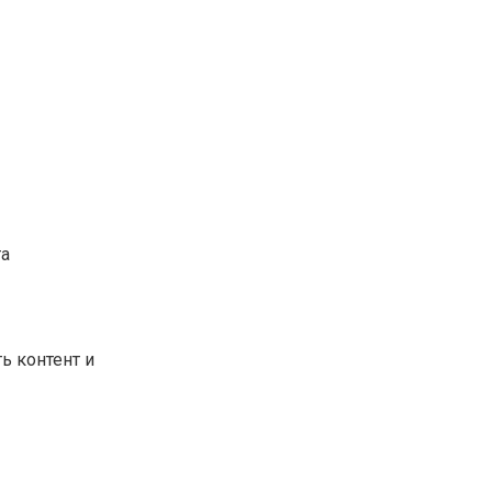
та
ь контент и