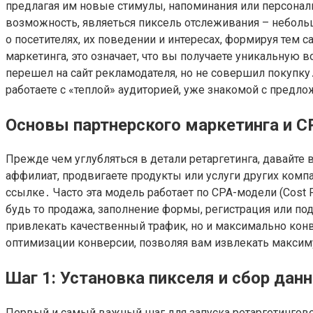
предлагая им новые стимулы, напоминания или персон
возможность, являеться пиксель отслеживания – неболь
о посетителях, их поведении и интересах, формируя те
маркетинга, это означает, что вы получаете уникальную
перешел на сайт рекламодателя, но не совершил покупку
работаете с «теплой» аудиторией, уже знакомой с пред
Основы партнерского маркетинга и 
Прежде чем углубляться в детали ретаргетинга, давайте
аффилиат, продвигаете продукты или услуги других комп
ссылке․ Часто эта модель работает по CPA-модели (Cost
будь то продажа, заполнение формы, регистрация или по
привлекать качественный трафик, но и максимально кон
оптимизации конверсии, позволяя вам извлекать максим
Шаг 1: Установка пикселя и сбор дан
Первый и самый важный шаг для запуска ретаргетинговой