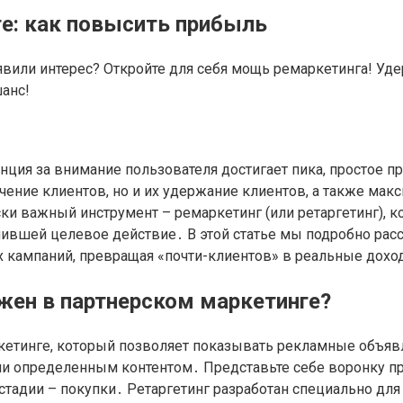
ге: как повысить прибыль
оявили интерес? Откройте для себя мощь ремаркетинга! У
анс!
ция за внимание пользователя достигает пика, простое п
чение клиентов, но и их удержание клиентов, а также ма
и важный инструмент – ремаркетинг (или ретаргетинг), ко
шившей целевое действие․ В этой статье мы подробно рас
 кампаний, превращая «почти-клиентов» в реальные дохо
ажен в партнерском маркетинге?
аркетинге, который позволяет показывать рекламные объя
и определенным контентом․ Представьте себе воронку пр
стадии – покупки․ Ретаргетинг разработан специально для т