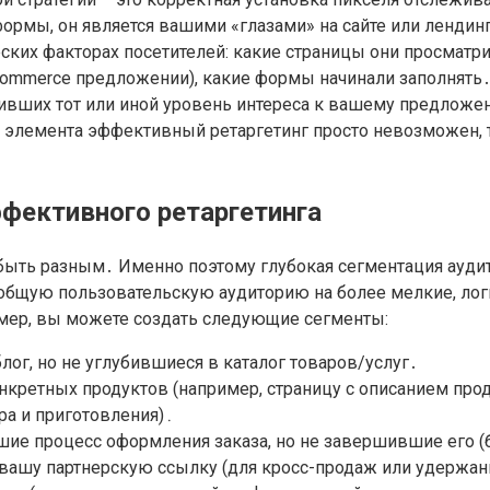
формы, он является вашими «глазами» на сайте или лендин
ких факторах посетителей: какие страницы они просматри
-commerce предложении), какие формы начинали заполнять
ивших тот или иной уровень интереса к вашему предложен
о элемента эффективный ретаргетинг просто невозможен, 
ффективного ретаргетинга
быть разным․ Именно поэтому глубокая сегментация аудит
бщую пользовательскую аудиторию на более мелкие, логи
имер, вы можете создать следующие сегменты:
ог, но не углубившиеся в каталог товаров/услуг․
кретных продуктов (например, страницу с описанием прод
ра и приготовления)․
шие процесс оформления заказа, но не завершившие его (
 вашу партнерскую ссылку (для кросс-продаж или удержан