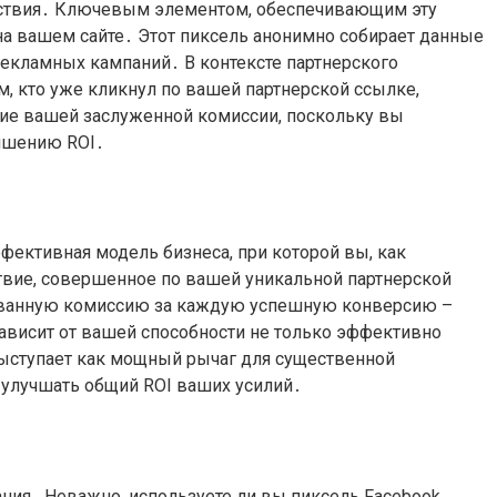
йствия․ Ключевым элементом, обеспечивающим эту
на вашем сайте․ Этот пиксель анонимно собирает данные
рекламных кампаний․ В контексте партнерского
, кто уже кликнул по вашей партнерской ссылке,
ние вашей заслуженной комиссии, поскольку вы
учшению ROI․
фективная модель бизнеса, при которой вы, как
ствие, совершенное по вашей уникальной партнерской
сированную комиссию за каждую успешную конверсию –
ависит от вашей способности не только эффективно
выступает как мощный рычаг для существенной
 улучшать общий ROI ваших усилий․
ния․ Неважно, используете ли вы пиксель Facebook,