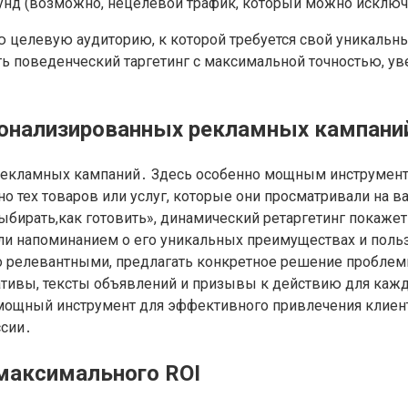
кунд (возможно, нецелевой трафик, который можно исключ
ю целевую аудиторию, к которой требуется свой уникальн
ь поведенческий таргетинг с максимальной точностью, уве
рсонализированных рекламных кампани
рекламных кампаний․ Здесь особенно мощным инструменто
 тех товаров или услуг, которые они просматривали на ва
ыбирать,как готовить», динамический ретаргетинг покажет
и напоминанием о его уникальных преимуществах и польз
релевантными, предлагать конкретное решение проблемы
ативы, тексты объявлений и призывы к действию для каж
ощный инструмент для эффективного привлечения клиенто
ссии․
 максимального ROI