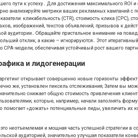
ашего пути к успеху․ Для достижения максимального ROI 
лярно анализируйте метрики ваших рекламных кампаний с
атели: кликабельность (CTR), стоимость клика (CPC), сто
ков, изображений, текстов объявлений, призывов к дейст
вой аудитории․ Обращайте пристальное внимание на повед
льший отклик, а какие – игнорируются․ Этот итеративный
 CPA-модели, обеспечивая устойчивый рост вашего партн
рафика и лидогенерации
етаргетинг открывает совершенно новые горизонты эффект
онечно же, установлен пиксель отслеживания; Затем вы мо
значительно снижает общую стоимость привлечения клиент
льзователями, которые, например, начали заполнять форм
о помогает «дожать» потенциальные лиды, увеличить их ко
, это неотъемлемая и мощная часть успешной стратегии в
ельской аудиторией, значительно улучшая показатели кон