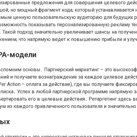
ализированные предложения для совершения целевого де
шой, но мощный фрагмент кода, который устанавливается 
м самым ценную пользовательскую аудиторию для будущих 
 возможность показывать персонализированную рекламу тем
․ Такой подход значительно увеличивает шансы на получе
ложением, что напрямую ведет к повышению прибыли и ул
CPA-модели
 вспомним основы․ Партнерский маркетинг – это высокоэф
аний и получаете вознаграждение за каждое целевое дей
 Per Action – оплата за действие), где вы получаете фик
дписка․ Успех в любой партнерской программе напрямую з
вертировать его в целевые действия․ Ретаргетинг здесь 
ум из каждого привлеченного пользователя и значительно
ных
 стратегии – это корректная установка пикселя отслежива