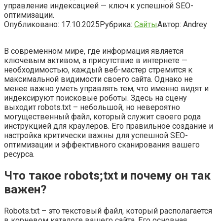
управление индексацией — ключ к успешной SEO-
оптимизации.
Опубликовано:
17.10.2025
Рубрика:
Сайты
Автор:
Andrey
В современном мире, где информация является
ключевым активом, а присутствие в интернете —
необходимостью, каждый веб-мастер стремится к
максимальной видимости своего сайта. Однако не
менее важно уметь управлять тем, что именно видят и
индексируют поисковые роботы. Здесь на сцену
выходит robots.txt – небольшой, но невероятно
могущественный файл, который служит своего рода
инструкцией для краулеров. Его правильное создание и
настройка критически важны для успешной SEO-
оптимизации и эффективного сканирования вашего
ресурса.
Что такое robots;txt и почему он так
важен?
Robots.txt – это текстовый файл, который располагается
в корневом каталоге вашего сайта. Его основная