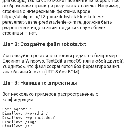
для Google, так как это может повлиять на корректное
отображение страниц в результатах поиска. Например,
страница с интересными фактами, вроде
https://allclipart.ru/12-porazitelnyh-faktov-kotorye-
perevernut-vashe-predstavlenie-o-mire, должна быть
разрешена к индексации, тогда как служебные
страницы — нет.
Шаг 2: Создайте файл robots.txt
Используйте простой текстовый редактор (например,
Блокнот в Windows, TextEdit в macOS или любой другой).
Убедитесь, что файл сохраняется без форматирования,
как обычный текст (UTF-8 без BOM).
Шаг 3: Напишите директивы
Вот несколько примеров распространённых
конфигураций:
User-agent: *

Disallow: /wp-admin/

Disallow: /wp-includes/

Disallow: /tag/

Disallow: /*?
