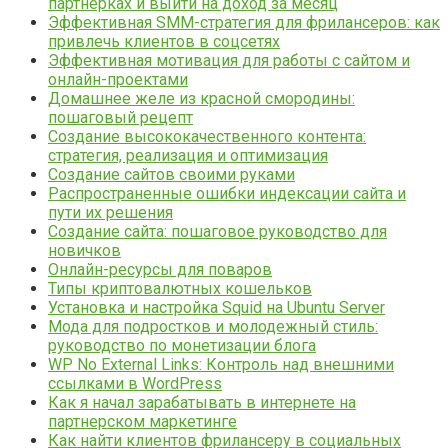
партнерках и выйти на доход за месяц
Эффективная SMM-стратегия для фрилансеров: как
привлечь клиентов в соцсетях
Эффективная мотивация для работы с сайтом и
онлайн-проектами
Домашнее желе из красной смородины:
пошаговый рецепт
Создание высококачественного контента:
стратегия, реализация и оптимизация
Создание сайтов своими руками
Распространенные ошибки индексации сайта и
пути их решения
Создание сайта: пошаговое руководство для
новичков
Онлайн-ресурсы для поваров
Типы криптовалютных кошельков
Установка и настройка Squid на Ubuntu Server
Мода для подростков и молодежный стиль:
руководство по монетизации блога
WP No External Links: Контроль над внешними
ссылками в WordPress
Как я начал зарабатывать в интернете на
партнерском маркетинге
Как найти клиентов фрилансеру в социальных