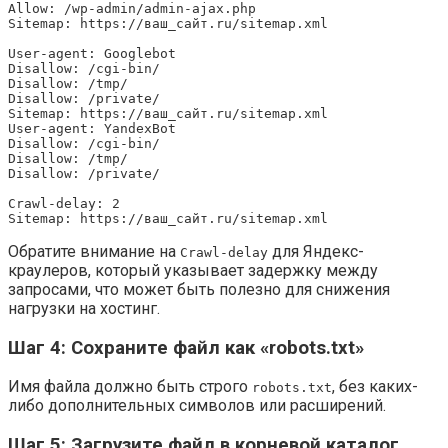
Allow: /wp-admin/admin-ajax.php

Sitemap: https://ваш_сайт.ru/sitemap.xml

User-agent: Googlebot

Disallow: /cgi-bin/

Disallow: /tmp/

Disallow: /private/

Sitemap: https://ваш_сайт.ru/sitemap.xml

User-agent: YandexBot

Disallow: /cgi-bin/

Disallow: /tmp/

Disallow: /private/

Crawl-delay: 2

Обратите внимание на
для Яндекс-
Crawl-delay
краулеров, который указывает задержку между
запросами, что может быть полезно для снижения
нагрузки на хостинг.
Шаг 4: Сохраните файл как «robots.txt»
Имя файла должно быть строго
, без каких-
robots.txt
либо дополнительных символов или расширений.
Шаг 5: Загрузите файл в корневой каталог