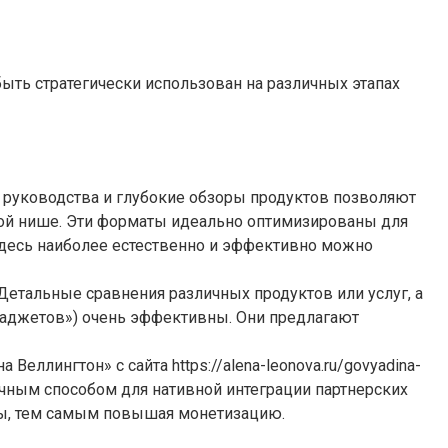
ть стратегически использован на различных этапах
е руководства и глубокие обзоры продуктов позволяют
ной нише. Эти форматы идеально оптимизированы для
десь наиболее естественно и эффективно можно
етальные сравнения различных продуктов или услуг, а
гаджетов») очень эффективны. Они предлагают
ллингтон» с сайта https://alena-leonova.ru/govyadina-
тличным способом для нативной интеграции партнерских
ры, тем самым повышая монетизацию.