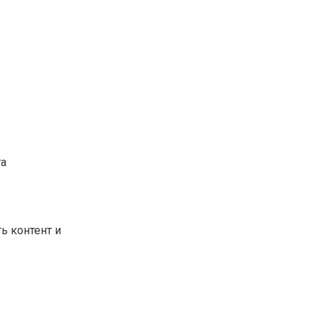
та
ь контент и