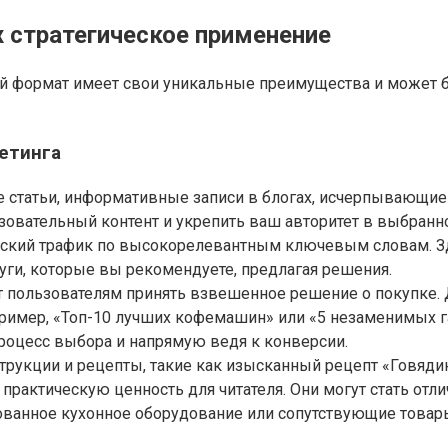
х стратегическое применение
й формат имеет свои уникальные преимущества и может бы
етинга
ые статьи, информативные записи в блогах, исчерпывающи
азовательный контент и укрепить ваш авторитет в выбран
ческий трафик по высокорелевантным ключевым словам. З
уги, которые вы рекомендуете, предлагая решения.
 пользователям принять взвешенное решение о покупке. Д
пример, «Топ-10 лучших кофемашин» или «5 незаменимых 
оцесс выбора и напрямую ведя к конверсии.
ции и рецепты, такие как изысканный рецепт «Говядина Ве
ют практическую ценность для читателя. Они могут стать о
ованное кухонное оборудование или сопутствующие това