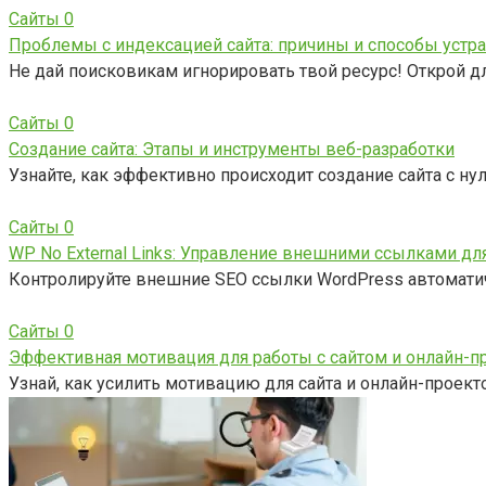
Сайты
0
Проблемы с индексацией сайта: причины и способы устр
Не дай поисковикам игнорировать твой ресурс! Открой 
Сайты
0
Создание сайта: Этапы и инструменты веб-разработки
Узнайте, как эффективно происходит создание сайта с ну
Сайты
0
WP No External Links: Управление внешними ссылками дл
Контролируйте внешние SEO ссылки WordPress автоматиче
Сайты
0
Эффективная мотивация для работы с сайтом и онлайн-п
Узнай, как усилить мотивацию для сайта и онлайн-проект