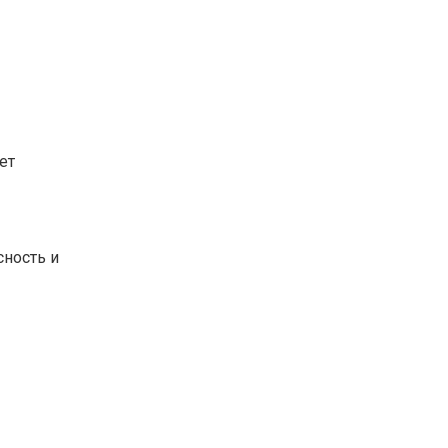
ет
сность и