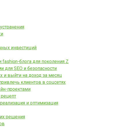
 устранения
ки
чных инвестиций
fashion-блога для поколения Z
ми для SEO и безопасности
х и выйти на доход за месяц
привлечь клиентов в соцсетях
айн-проектами
 рецепт
 реализация и оптимизация
 их решения
ов