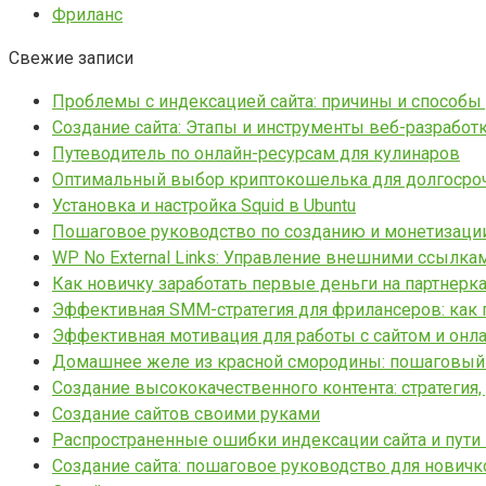
Фриланс
Свежие записи
Проблемы с индексацией сайта: причины и способы
Создание сайта: Этапы и инструменты веб-разработ
Путеводитель по онлайн-ресурсам для кулинаров
Оптимальный выбор криптокошелька для долгосро
Установка и настройка Squid в Ubuntu
Пошаговое руководство по созданию и монетизации 
WP No External Links: Управление внешними ссылка
Как новичку заработать первые деньги на партнерка
Эффективная SMM-стратегия для фрилансеров: как 
Эффективная мотивация для работы с сайтом и онл
Домашнее желе из красной смородины: пошаговый
Создание высококачественного контента: стратегия,
Создание сайтов своими руками
Распространенные ошибки индексации сайта и пути
Создание сайта: пошаговое руководство для новичк