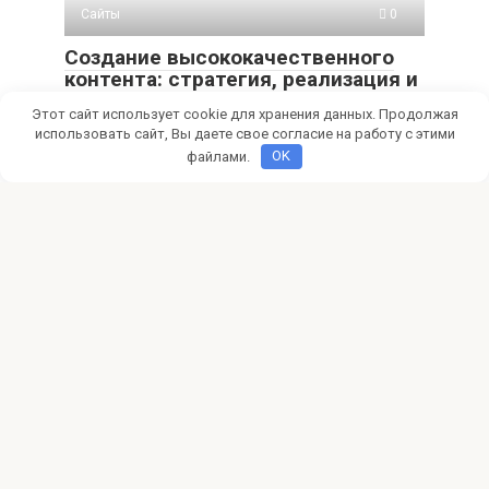
Сайты
0
Создание высококачественного
контента: стратегия, реализация и
оптимизация
Этот сайт использует cookie для хранения данных. Продолжая
использовать сайт, Вы даете свое согласие на работу с этими
Откройте, почему качество контента – это не просто
слова, а фундамент доверия и привлечения
файлами.
OK
Сайты
0
Создание сайтов своими руками
Мечтаете о собственном сайте? Узнайте, как создать
сайт своими руками без навыков программирования!
Выбор