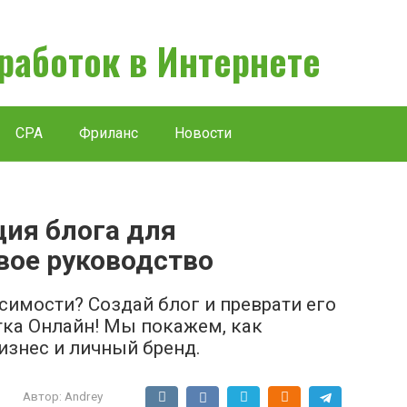
аработок в Интернете
CPA
Фриланс
Новости
ция блога для
вое руководство
имости? Создай блог и преврати его
тка Онлайн! Мы покажем, как
изнес и личный бренд.
Автор:
Andrey