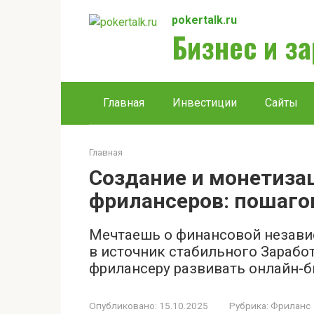
Перейти
pokertalk.ru
к
Бизнес и з
контенту
Главная
Инвестиции
Сайты
Главная
Создание и монетиза
фрилансеров: пошаго
Мечтаешь о финансовой независ
в источник стабильного Зарабо
фрилансеру развивать онлайн-б
Опубликовано:
15.10.2025
Рубрика:
Фриланс