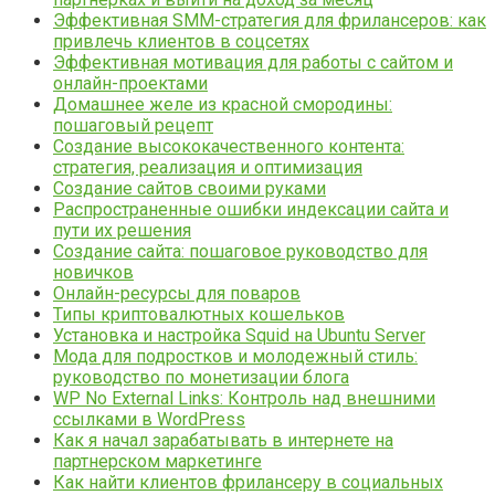
Эффективная SMM-стратегия для фрилансеров: как
привлечь клиентов в соцсетях
Эффективная мотивация для работы с сайтом и
онлайн-проектами
Домашнее желе из красной смородины:
пошаговый рецепт
Создание высококачественного контента:
стратегия, реализация и оптимизация
Создание сайтов своими руками
Распространенные ошибки индексации сайта и
пути их решения
Создание сайта: пошаговое руководство для
новичков
Онлайн-ресурсы для поваров
Типы криптовалютных кошельков
Установка и настройка Squid на Ubuntu Server
Мода для подростков и молодежный стиль:
руководство по монетизации блога
WP No External Links: Контроль над внешними
ссылками в WordPress
Как я начал зарабатывать в интернете на
партнерском маркетинге
Как найти клиентов фрилансеру в социальных