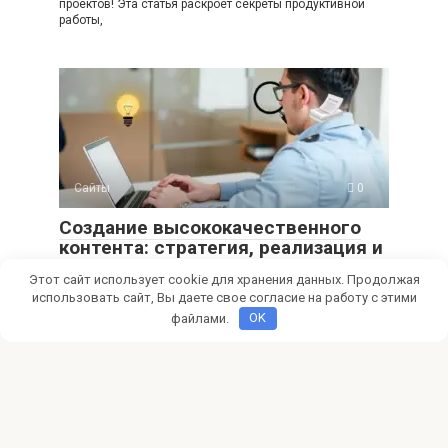
проектов! Эта статья раскроет секреты продуктивной
работы,
Сайты
0
Создание высококачественного
контента: стратегия, реализация и
оптимизация
Этот сайт использует cookie для хранения данных. Продолжая
использовать сайт, Вы даете свое согласие на работу с этими
Откройте, почему качество контента – это не просто
слова, а фундамент доверия и привлечения
файлами.
OK
Сайты
0
Создание сайтов своими руками
Мечтаете о собственном сайте? Узнайте, как создать
сайт своими руками без навыков программирования!