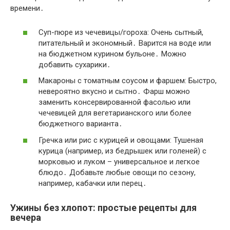
времени․
Суп-пюре из чечевицы/гороха: Очень сытный,
питательный и экономный․ Варится на воде или
на бюджетном курином бульоне․ Можно
добавить сухарики․
Макароны с томатным соусом и фаршем: Быстро,
невероятно вкусно и сытно․ Фарш можно
заменить консервированной фасолью или
чечевицей для вегетарианского или более
бюджетного варианта․
Гречка или рис с курицей и овощами: Тушеная
курица (например, из бедрышек или голеней) с
морковью и луком – универсальное и легкое
блюдо․ Добавьте любые овощи по сезону,
например, кабачки или перец․
Ужины без хлопот: простые рецепты для
вечера