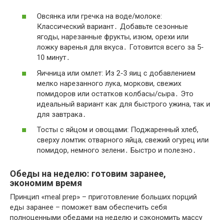
Овсянка или гречка на воде/молоке:
Классический вариант․ Добавьте сезонные
ягоды, нарезанные фрукты, изюм, орехи или
ложку варенья для вкуса․ Готовится всего за 5-
10 минут․
Яичница или омлет: Из 2-3 яиц с добавлением
мелко нарезанного лука, моркови, свежих
помидоров или остатков колбасы/сыра․ Это
идеальный вариант как для быстрого ужина, так и
для завтрака․
Тосты с яйцом и овощами: Поджаренный хлеб,
сверху ломтик отварного яйца, свежий огурец или
помидор, немного зелени․ Быстро и полезно․
Обеды на неделю: готовим заранее,
экономим время
Принцип «meal prep» – приготовление больших порций
еды заранее – поможет вам обеспечить себя
полноценными обедами на неделю и сэкономить массу