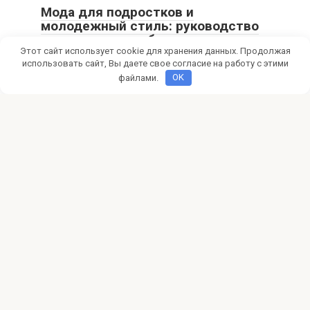
Мода для подростков и
молодежный стиль: руководство
по монетизации блога
Этот сайт использует cookie для хранения данных. Продолжая
Мечтаешь о модном блоге и доходе? Узнай, как создать
использовать сайт, Вы даете свое согласие на работу с этими
успешный fashion-блог для подростков, привлечь
файлами.
OK
Фриланс
0
Как найти клиентов фрилансеру в
социальных сетях
Ищете клиентов на фрилансе? Узнайте, как соцсети
помогут вам найти первых заказчиков, продвинуть свои
© 2026 pokertalk.ru